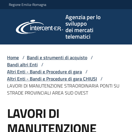
Vai al contenuto
Vai alla navigazione
Vai al footer
Regione Emilia-Romagna
Agenzia per lo
Agenzia
sviluppo
per lo
dei mercati
sviluppo
telematici
dei
mercati
telematici
Home
/
Bandi e strumenti di acquisto
/
Bandi altri Enti
/
Altri Enti - Bandi e Procedure di gara
/
Altri Enti - Bandi e Procedure di gara CHIUSI
/
L'Agenzia
LAVORI DI MANUTENZIONE STRAORDINARIA PONTI SU
STRADE PROVINCIALI AREA SUD OVEST
LAVORI DI
Bandi
Salta al contenuto
e
strumenti
MANUTENZIONE
di