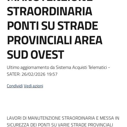
acquisto
STRAORDINARIA
PONTI SU STRADE
Supporto
PROVINCIALI AREA
SUD OVEST
Piattaforme
telematiche
Ultimo aggiornamento da Sistema Acquisti Telematici -
SATER:
26/02/2026 19:57
Condividi
Vedi azioni
English
site
Dati del bando
LAVORI DI MANUTENZIONE STRAORDINARIA E MESSA IN
SICUREZZA DEI PONTI SU VARIE STRADE PROVINCIALI