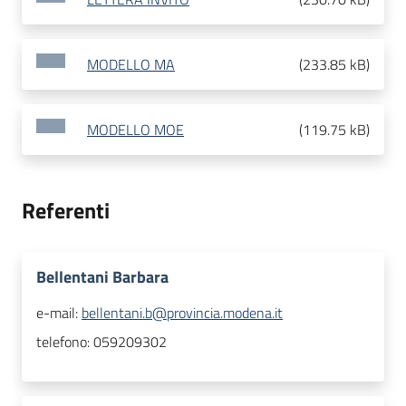
MODELLO MA
(
233.85 kB
)
MODELLO MOE
(
119.75 kB
)
Referenti
Bellentani Barbara
e-mail:
bellentani.b@provincia.modena.it
telefono:
059209302