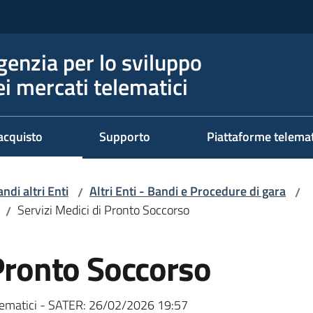
genzia per lo sviluppo
ei mercati telematici
acquisto
Supporto
Piattaforme telema
ndi altri Enti
Altri Enti - Bandi e Procedure di gara
/
/
Servizi Medici di Pronto Soccorso
/
 Pronto Soccorso
ematici - SATER:
26/02/2026 19:57