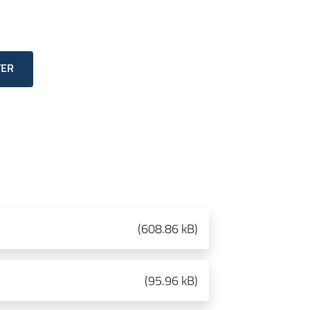
TER
(
608.86 kB
)
(
95.96 kB
)