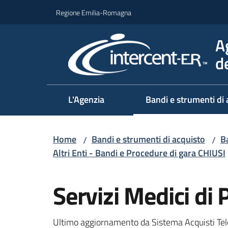
Vai al contenuto
Vai alla navigazione
Vai al footer
Regione Emilia-Romagna
A
d
L'Agenzia
Bandi e strumenti di 
Home
Bandi e strumenti di acquisto
Ba
/
/
Altri Enti - Bandi e Procedure di gara CHIUSI
Salta al contenuto
Servizi Medici di
Ultimo aggiornamento da Sistema Acquisti Tel