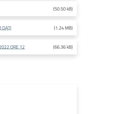
(
50.50 kB
)
 DATI
(
1.24 MB
)
2022 ORE 12
(
66.36 kB
)