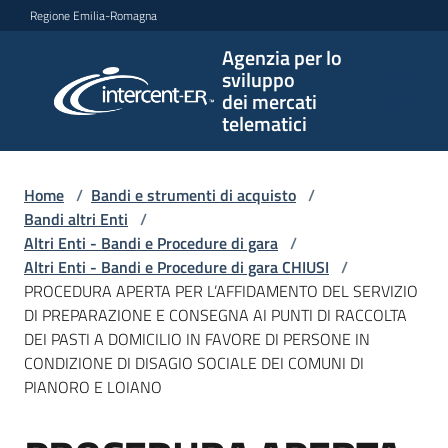
Vai al contenuto
Vai alla navigazione
Vai al footer
Regione Emilia-Romagna
Agenzia per lo
Agenzia
sviluppo
per lo
dei mercati
sviluppo
telematici
dei
mercati
telematici
Home
/
Bandi e strumenti di acquisto
/
Bandi altri Enti
/
Altri Enti - Bandi e Procedure di gara
/
Altri Enti - Bandi e Procedure di gara CHIUSI
/
L'Agenzia
PROCEDURA APERTA PER L’AFFIDAMENTO DEL SERVIZIO
DI PREPARAZIONE E CONSEGNA AI PUNTI DI RACCOLTA
DEI PASTI A DOMICILIO IN FAVORE DI PERSONE IN
CONDIZIONE DI DISAGIO SOCIALE DEI COMUNI DI
Bandi
PIANORO E LOIANO
e
strumenti
di
Salta al contenuto