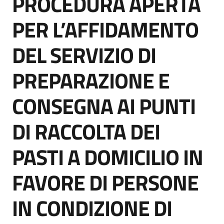
PROCEDURA APERTA
acquisto
PER L’AFFIDAMENTO
DEL SERVIZIO DI
Supporto
PREPARAZIONE E
Piattaforme
CONSEGNA AI PUNTI
telematiche
DI RACCOLTA DEI
PASTI A DOMICILIO IN
FAVORE DI PERSONE
English
site
IN CONDIZIONE DI