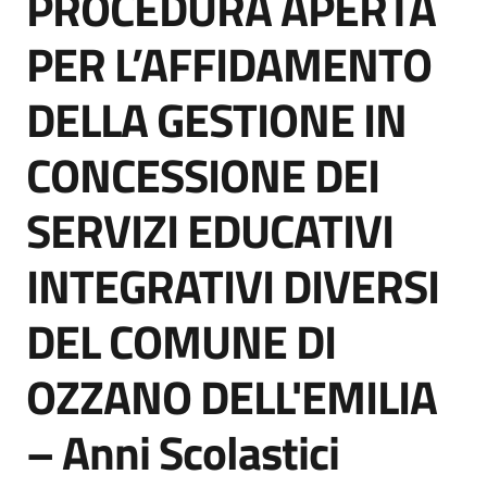
PROCEDURA APERTA
acquisto
PER L’AFFIDAMENTO
DELLA GESTIONE IN
Supporto
CONCESSIONE DEI
Piattaforme
SERVIZI EDUCATIVI
telematiche
INTEGRATIVI DIVERSI
DEL COMUNE DI
OZZANO DELL'EMILIA
English
site
– Anni Scolastici