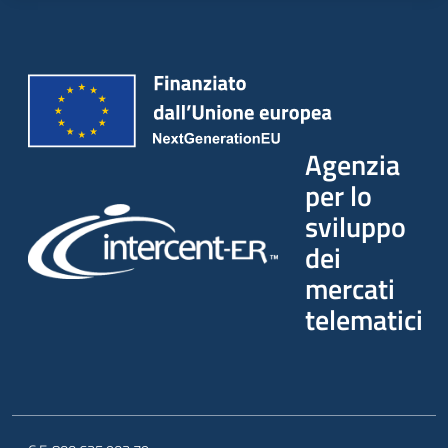
Agenzia
per lo
sviluppo
dei
mercati
telematici