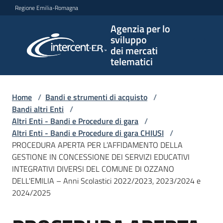
Vai al contenuto
Vai alla navigazione
Vai al footer
Regione Emilia-Romagna
Agenzia per lo
Agenzia
sviluppo
per lo
dei mercati
sviluppo
telematici
dei
mercati
telematici
Home
/
Bandi e strumenti di acquisto
/
Bandi altri Enti
/
Altri Enti - Bandi e Procedure di gara
/
Altri Enti - Bandi e Procedure di gara CHIUSI
/
L'Agenzia
PROCEDURA APERTA PER L’AFFIDAMENTO DELLA
GESTIONE IN CONCESSIONE DEI SERVIZI EDUCATIVI
INTEGRATIVI DIVERSI DEL COMUNE DI OZZANO
DELL'EMILIA – Anni Scolastici 2022/2023, 2023/2024 e
Bandi
2024/2025
e
strumenti
di
Salta al contenuto