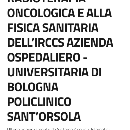
Seguici
ONCOLOGICA E ALLA
su
FISICA SANITARIA
DELL’IRCCS AZIENDA
OSPEDALIERO -
UNIVERSITARIA DI
BOLOGNA
POLICLINICO
SANT’ORSOLA
Ultimo aggiornamento da Sistema Acquisti Telematici -