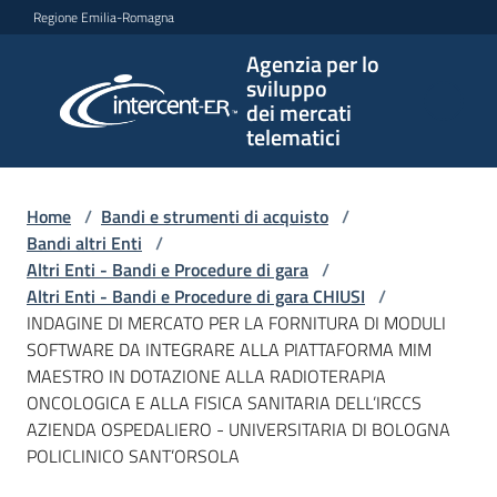
Vai al contenuto
Vai alla navigazione
Vai al footer
Regione Emilia-Romagna
Agenzia per lo
Agenzia
sviluppo
per lo
dei mercati
sviluppo
telematici
dei
mercati
telematici
Home
/
Bandi e strumenti di acquisto
/
Bandi altri Enti
/
Altri Enti - Bandi e Procedure di gara
/
Altri Enti - Bandi e Procedure di gara CHIUSI
/
L'Agenzia
INDAGINE DI MERCATO PER LA FORNITURA DI MODULI
SOFTWARE DA INTEGRARE ALLA PIATTAFORMA MIM
MAESTRO IN DOTAZIONE ALLA RADIOTERAPIA
ONCOLOGICA E ALLA FISICA SANITARIA DELL’IRCCS
Bandi
AZIENDA OSPEDALIERO - UNIVERSITARIA DI BOLOGNA
e
POLICLINICO SANT’ORSOLA
strumenti
di