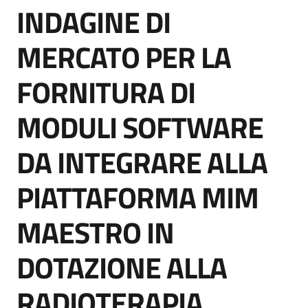
INDAGINE DI
acquisto
Salta al contenuto
MERCATO PER LA
Supporto
FORNITURA DI
MODULI SOFTWARE
Piattaforme
telematiche
DA INTEGRARE ALLA
PIATTAFORMA MIM
MAESTRO IN
English
DOTAZIONE ALLA
site
RADIOTERAPIA