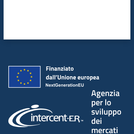
Agenzia
per lo
sviluppo
dei
mercati