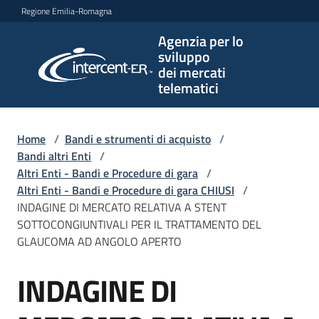
Vai al contenuto
Vai alla navigazione
Vai al footer
Regione Emilia-Romagna
Agenzia per lo
Agenzia
sviluppo
per lo
dei mercati
sviluppo
telematici
dei
mercati
telematici
Home
/
Bandi e strumenti di acquisto
/
Bandi altri Enti
/
Altri Enti - Bandi e Procedure di gara
/
Altri Enti - Bandi e Procedure di gara CHIUSI
/
L'Agenzia
INDAGINE DI MERCATO RELATIVA A STENT
SOTTOCONGIUNTIVALI PER IL TRATTAMENTO DEL
GLAUCOMA AD ANGOLO APERTO
Bandi
INDAGINE DI
e
Salta al contenuto
strumenti
di