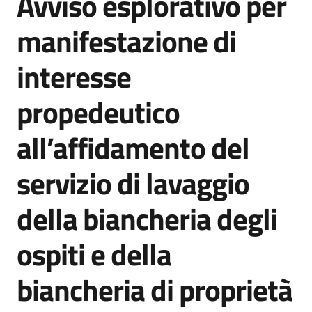
Avviso esplorativo per
acquisto
manifestazione di
interesse
Supporto
propedeutico
Piattaforme
all’affidamento del
telematiche
servizio di lavaggio
della biancheria degli
ospiti e della
English
site
biancheria di proprietà