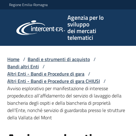
Vai al contenuto
Vai alla navigazione
Vai al footer
Regione Emilia-Romagna
Agenzia per lo
Agenzia
sviluppo
per lo
dei mercati
sviluppo
telematici
dei
mercati
telematici
Home
/
Bandi e strumenti di acquisto
/
Bandi altri Enti
/
Altri Enti - Bandi e Procedure di gara
/
Altri Enti - Bandi e Procedure di gara CHIUSI
/
L'Agenzia
Avviso esplorativo per manifestazione di interesse
propedeutico all’affidamento del servizio di lavaggio della
biancheria degli ospiti e della biancheria di proprietà
dell'Ente, nonché servizio di guardaroba presso le strutture
Bandi
della Vallata del Mont
e
strumenti
di
Salta al contenuto