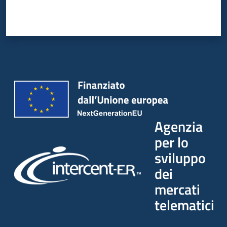
Agenzia
per lo
sviluppo
dei
mercati
telematici