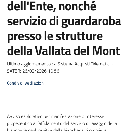
dell'Ente, nonché
Seguici
su
servizio di guardaroba
presso le strutture
della Vallata del Mont
Ultimo aggiornamento da Sistema Acquisti Telematici -
SATER:
26/02/2026 19:56
Condividi
Vedi azioni
Dati del bando
Avviso esplorativo per manifestazione di interesse
propedeutico all’affidamento del servizio di lavaggio della
biancheria degli ospiti e della biancheria di proprietà