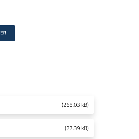
TER
(
265.03 kB
)
(
27.39 kB
)