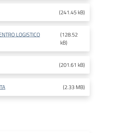
(
241.45 kB
)
NTRO LOGISTICO
(
128.52
kB
)
(
201.61 kB
)
TA
(
2.33 MB
)