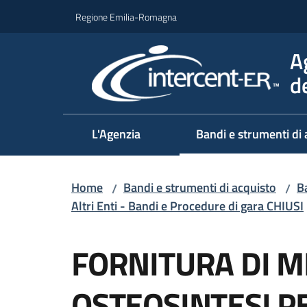
Vai al contenuto
Vai alla navigazione
Vai al footer
Regione Emilia-Romagna
A
d
L'Agenzia
Bandi e strumenti di 
Home
Bandi e strumenti di acquisto
Ba
/
/
Altri Enti - Bandi e Procedure di gara CHIUSI
Salta al contenuto
FORNITURA DI ME
OSTEOSINTESI PE