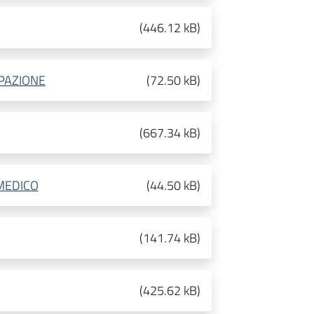
(
446.12 kB
)
PAZIONE
(
72.50 kB
)
(
667.34 kB
)
 MEDICO
(
44.50 kB
)
(
141.74 kB
)
(
425.62 kB
)