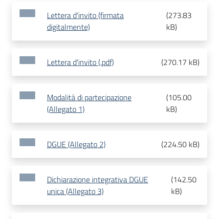
Lettera d'invito (firmata
(
273.83
digitalmente)
kB
)
Lettera d'invito (.pdf)
(
270.17 kB
)
Modalità di partecipazione
(
105.00
(Allegato 1)
kB
)
DGUE (Allegato 2)
(
224.50 kB
)
Dichiarazione integrativa DGUE
(
142.50
unica (Allegato 3)
kB
)