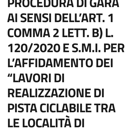
PROCEDURA DI GARA
acquisto
AI SENSI DELL’ART. 1
COMMA 2 LETT. B) L.
Supporto
120/2020 E S.M.I. PER
Piattaforme
L’AFFIDAMENTO DEI
telematiche
“LAVORI DI
REALIZZAZIONE DI
PISTA CICLABILE TRA
English
site
LE LOCALITÀ DI