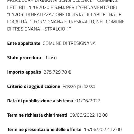
Dati del bando
PROCEDURA DI GARA AI SENSI DELL’ART. 1 COMMA 2
LETT. B) L. 120/2020 E S.M.I. PER L’AFFIDAMENTO DEI
“LAVORI DI REALIZZAZIONE DI PISTA CICLABILE TRA LE
LOCALITÀ DI FORMIGNANA E TRESIGALLO, NEL COMUNE
DI TRESIGNANA - STRALCIO 1”
Ente appaltante
COMUNE DI TRESIGNANA
Stato procedura
Chiuso
Importo appalto
275.729,78 €
Criterio di aggiudicazione
Prezzo più basso
Data di pubblicazione a sistema
01/06/2022
Termine richiesta chiarimenti
09/06/2022 12:00
Termine presentazione delle offerte
16/06/2022 12:00