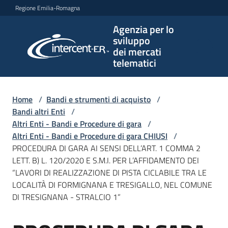
Vai al contenuto
Vai alla navigazione
Vai al footer
Regione Emilia-Romagna
Agenzia per lo
Agenzia
sviluppo
per lo
dei mercati
sviluppo
telematici
dei
mercati
telematici
Home
/
Bandi e strumenti di acquisto
/
Bandi altri Enti
/
Altri Enti - Bandi e Procedure di gara
/
Altri Enti - Bandi e Procedure di gara CHIUSI
/
L'Agenzia
PROCEDURA DI GARA AI SENSI DELL’ART. 1 COMMA 2
LETT. B) L. 120/2020 E S.M.I. PER L’AFFIDAMENTO DEI
“LAVORI DI REALIZZAZIONE DI PISTA CICLABILE TRA LE
LOCALITÀ DI FORMIGNANA E TRESIGALLO, NEL COMUNE
Bandi
DI TRESIGNANA - STRALCIO 1”
e
strumenti
di
Salta al contenuto