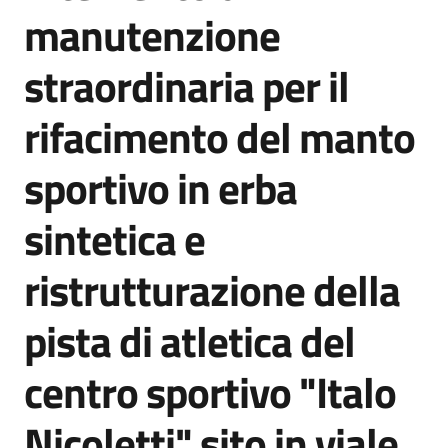
acquisto
manutenzione
straordinaria per il
Supporto
rifacimento del manto
sportivo in erba
Piattaforme
telematiche
sintetica e
ristrutturazione della
pista di atletica del
English
centro sportivo "Italo
site
Nicoletti" sito in viale