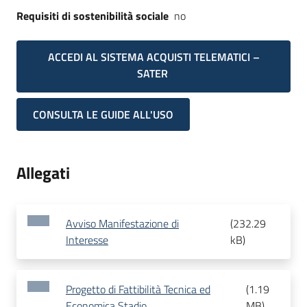
Requisiti di sostenibilità sociale
no
ACCEDI AL SISTEMA ACQUISTI TELEMATICI –
SATER
CONSULTA LE GUIDE ALL'USO
Allegati
Avviso Manifestazione di
(
232.29
Interesse
kB
)
Progetto di Fattibilità Tecnica ed
(
1.19
Economica Stadio
MB
)