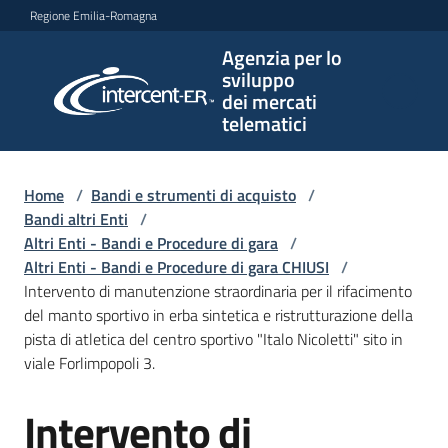
Vai al contenuto
Vai alla navigazione
Vai al footer
Regione Emilia-Romagna
Agenzia per lo
Agenzia
sviluppo
per lo
dei mercati
sviluppo
telematici
dei
mercati
telematici
Home
/
Bandi e strumenti di acquisto
/
Bandi altri Enti
/
Altri Enti - Bandi e Procedure di gara
/
Altri Enti - Bandi e Procedure di gara CHIUSI
/
L'Agenzia
Intervento di manutenzione straordinaria per il rifacimento
del manto sportivo in erba sintetica e ristrutturazione della
pista di atletica del centro sportivo "Italo Nicoletti" sito in
viale Forlimpopoli 3.
Bandi
e
Intervento di
strumenti
Salta al contenuto
di