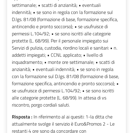
settimanale; • scatti di anzianità; • eventuali
indennità; • se sono in regola con la formazione sul
D.lgs. 81/08 (formazione di base, formazione specifica,
antincendio e pronto soccorso); • se usufruisce di
permessi L.104/92; • se sono iscritti alle categorie
protette (L. 68/99). Per il personale impiegato sui
Servizi di pulizia, custodia, riordino locali e sanitari: • n.
addetti impiegati; • CCNL applicato; • livello di
inquadramento; • monte ore settimanale; • scatti di
anzianità; • eventuali indennità; • se sono in regola
con la formazione sul D.lgs. 81/08 (formazione di base,
formazione specifica, antincendio e pronto soccorso); •
se usufruisce di permessi L.104/92; • se sono iscritti
alle categorie protette (L. 68/99). In attesa di vs
riscontro, porgo cordiali saluti.
Risposta :
In riferimento al ai quesiti: 1-la ditta che
attualmente svolge il servizio è Euro&Promos 2 - Le
restanti 4 ore sono da concordare con