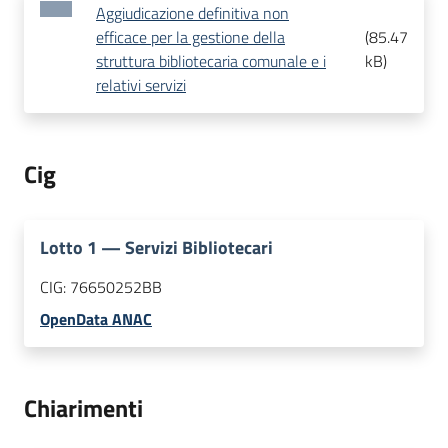
Aggiudicazione definitiva non
efficace per la gestione della
(
85.47
struttura bibliotecaria comunale e i
kB
)
relativi servizi
Cig
Lotto
1
—
Servizi Bibliotecari
CIG:
76650252BB
OpenData ANAC
Chiarimenti