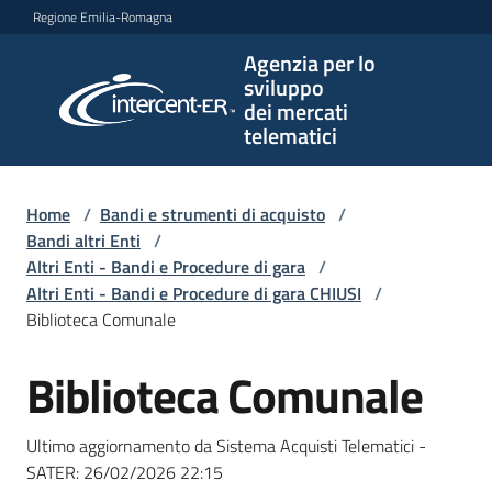
Vai al contenuto
Vai alla navigazione
Vai al footer
Regione Emilia-Romagna
Agenzia per lo
Agenzia
sviluppo
per lo
dei mercati
sviluppo
telematici
dei
mercati
telematici
Home
/
Bandi e strumenti di acquisto
/
Bandi altri Enti
/
Altri Enti - Bandi e Procedure di gara
/
Altri Enti - Bandi e Procedure di gara CHIUSI
/
L'Agenzia
Biblioteca Comunale
Biblioteca Comunale
Salta al contenuto
Bandi
e
Ultimo aggiornamento da Sistema Acquisti Telematici -
strumenti
SATER:
26/02/2026 22:15
di