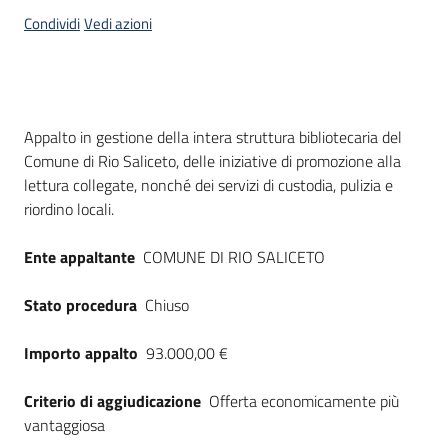
acquisto
Condividi
Vedi azioni
Supporto
Dati del bando
Appalto in gestione della intera struttura bibliotecaria del
Comune di Rio Saliceto, delle iniziative di promozione alla
Piattaforme
lettura collegate, nonché dei servizi di custodia, pulizia e
telematiche
riordino locali.
Ente appaltante
COMUNE DI RIO SALICETO
Stato procedura
Chiuso
English
Importo appalto
93.000,00 €
site
Criterio di aggiudicazione
Offerta economicamente più
vantaggiosa