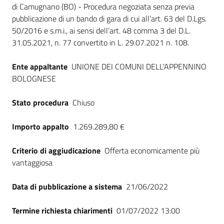
di Camugnano (BO) - Procedura negoziata senza previa
Seguici
pubblicazione di un bando di gara di cui all’art. 63 del D.Lgs.
su
50/2016 e s.m.i., ai sensi dell’art. 48 comma 3 del D.L.
31.05.2021, n. 77 convertito in L. 29.07.2021 n. 108.
Ente appaltante
UNIONE DEI COMUNI DELL'APPENNINO
BOLOGNESE
Stato procedura
Chiuso
Importo appalto
1.269.289,80 €
Criterio di aggiudicazione
Offerta economicamente più
vantaggiosa
Data di pubblicazione a sistema
21/06/2022
Termine richiesta chiarimenti
01/07/2022 13:00