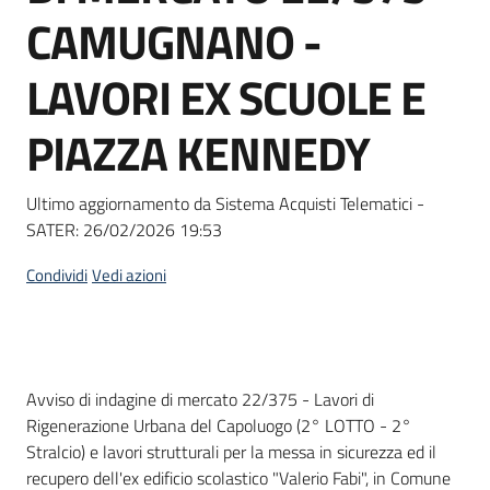
acquisto
CAMUGNANO -
LAVORI EX SCUOLE E
Supporto
PIAZZA KENNEDY
Piattaforme
Ultimo aggiornamento da Sistema Acquisti Telematici -
telematiche
SATER:
26/02/2026 19:53
Condividi
Vedi azioni
English
Dati del bando
Avviso di indagine di mercato 22/375 - Lavori di
site
Rigenerazione Urbana del Capoluogo (2° LOTTO - 2°
Stralcio) e lavori strutturali per la messa in sicurezza ed il
recupero dell'ex edificio scolastico "Valerio Fabi", in Comune