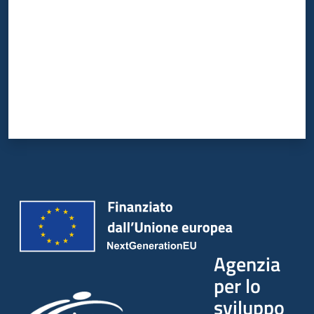
Agenzia
per lo
sviluppo