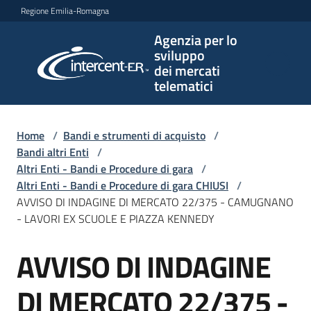
Vai al contenuto
Vai alla navigazione
Vai al footer
Regione Emilia-Romagna
Agenzia per lo
Agenzia
sviluppo
per lo
dei mercati
sviluppo
telematici
dei
mercati
telematici
Home
/
Bandi e strumenti di acquisto
/
Bandi altri Enti
/
Altri Enti - Bandi e Procedure di gara
/
Altri Enti - Bandi e Procedure di gara CHIUSI
/
L'Agenzia
AVVISO DI INDAGINE DI MERCATO 22/375 - CAMUGNANO
- LAVORI EX SCUOLE E PIAZZA KENNEDY
AVVISO DI INDAGINE
Bandi
Salta al contenuto
e
strumenti
DI MERCATO 22/375 -
di