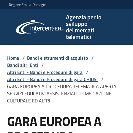
Vai al contenuto
Vai alla navigazione
Vai al footer
Regione Emilia-Romagna
Agenzia per lo
Agenzia
sviluppo
per lo
dei mercati
sviluppo
telematici
dei
mercati
telematici
Home
/
Bandi e strumenti di acquisto
/
Bandi altri Enti
/
Altri Enti - Bandi e Procedure di gara
/
Altri Enti - Bandi e Procedure di gara CHIUSI
/
L'Agenzia
GARA EUROPEA A PROCEDURA TELEMATICA APERTA
SERVIZI EDUCATIVI,ASSISTENZIALI, DI MEDIAZIONE
CULTURALE ED ALTRI
Bandi
GARA EUROPEA A
e
Salta al contenuto
strumenti
di