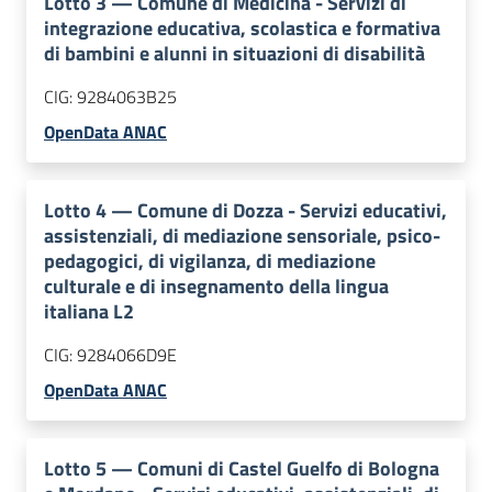
Lotto
3
—
Comune di Medicina - Servizi di
integrazione educativa, scolastica e formativa
di bambini e alunni in situazioni di disabilità
CIG:
9284063B25
OpenData ANAC
Lotto
4
—
Comune di Dozza - Servizi educativi,
assistenziali, di mediazione sensoriale, psico-
pedagogici, di vigilanza, di mediazione
culturale e di insegnamento della lingua
italiana L2
CIG:
9284066D9E
OpenData ANAC
Lotto
5
—
Comuni di Castel Guelfo di Bologna