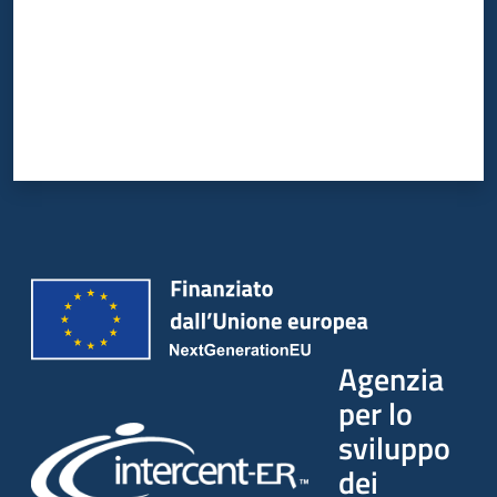
Agenzia
per lo
sviluppo
dei