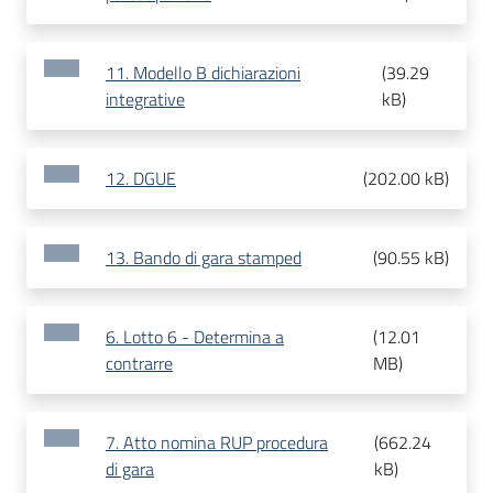
11. Modello B dichiarazioni
(
39.29
integrative
kB
)
12. DGUE
(
202.00 kB
)
13. Bando di gara stamped
(
90.55 kB
)
6. Lotto 6 - Determina a
(
12.01
contrarre
MB
)
7. Atto nomina RUP procedura
(
662.24
di gara
kB
)