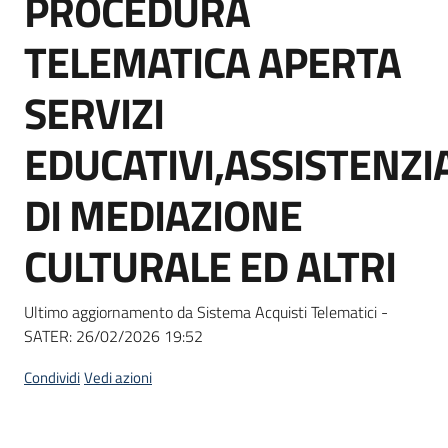
PROCEDURA
acquisto
TELEMATICA APERTA
Supporto
SERVIZI
EDUCATIVI,ASSISTENZIA
Piattaforme
DI MEDIAZIONE
telematiche
CULTURALE ED ALTRI
Ultimo aggiornamento da Sistema Acquisti Telematici -
SATER:
26/02/2026 19:52
English
site
Condividi
Vedi azioni