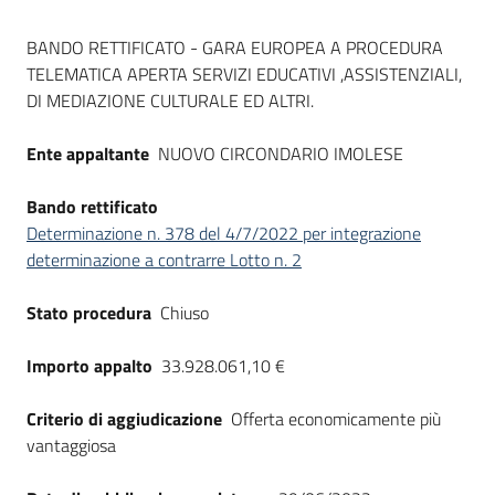
Seguici
Dati del bando
su
BANDO RETTIFICATO - GARA EUROPEA A PROCEDURA
TELEMATICA APERTA SERVIZI EDUCATIVI ,ASSISTENZIALI,
DI MEDIAZIONE CULTURALE ED ALTRI.
Ente appaltante
NUOVO CIRCONDARIO IMOLESE
Bando rettificato
Determinazione n. 378 del 4/7/2022 per integrazione
determinazione a contrarre Lotto n. 2
Stato procedura
Chiuso
Importo appalto
33.928.061,10 €
Criterio di aggiudicazione
Offerta economicamente più
vantaggiosa