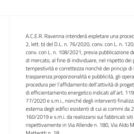
Dati del bando
A.C.E.R. Ravenna intenderà espletare una procedu
2, lett. b) del D.L. n. 76/2020, conv. con L. n. 
conv. con L. n. 108/2021, previa pubblicazione de
di mercato, al fine di individuare, nel rispetto dei 
tempestività e correttezza nonché dei principi di
trasparenza proporzionalità e pubblicità, gli oper
procedura per l’affidamento dell’attività di proge
di efficientamento energetico indicati all’art. 119
77/2020 e s.m.i., nonché degli interventi finalizza
esterna degli edifici esistenti di cui ai commi da 
160/2019 e s.m.i. da realizzarsi sui fabbricati si
rispettivamente in Via Allende n. 180, Via Aldo Mo
Matteotti n. 18.