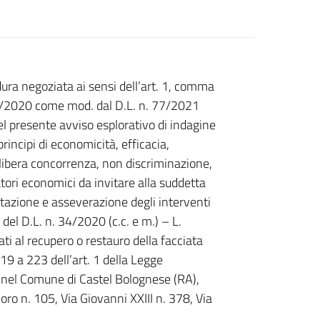
ra negoziata ai sensi dell’art. 1, comma
120/2020 come mod. dal D.L. n. 77/2021
l presente avviso esplorativo di indagine
principi di economicità, efficacia,
 libera concorrenza, non discriminazione,
atori economici da invitare alla suddetta
ttazione e asseverazione degli interventi
 del D.L. n. 34/2020 (c.c. e m.) – L.
ti al recupero o restauro della facciata
219 a 223 dell’art. 1 della Legge
ti nel Comune di Castel Bolognese (RA),
ro n. 105, Via Giovanni XXIII n. 378, Via