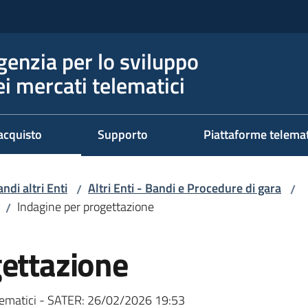
genzia per lo sviluppo
ei mercati telematici
acquisto
Supporto
Piattaforme telema
ndi altri Enti
Altri Enti - Bandi e Procedure di gara
/
/
Indagine per progettazione
/
gettazione
ematici - SATER:
26/02/2026 19:53