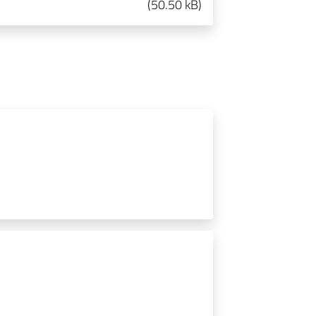
(
50.50 kB
)