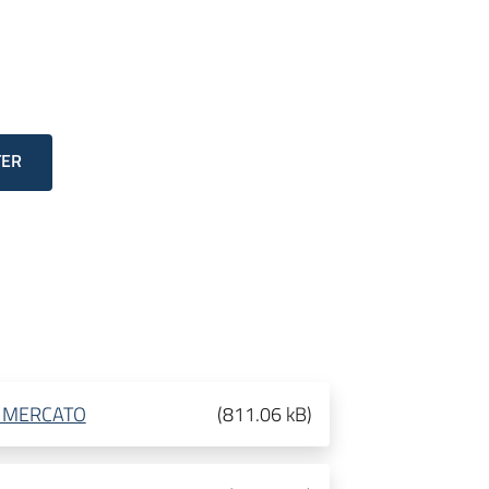
TER
I MERCATO
(
811.06 kB
)