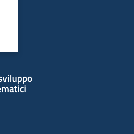
sviluppo
ematici