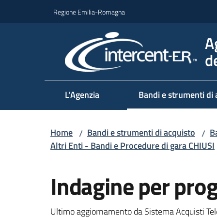
Vai al contenuto
Vai alla navigazione
Vai al footer
Regione Emilia-Romagna
A
d
L'Agenzia
Bandi e strumenti di 
Home
Bandi e strumenti di acquisto
Ba
/
/
Altri Enti - Bandi e Procedure di gara CHIUSI
Salta al contenuto
Indagine per pro
Ultimo aggiornamento da Sistema Acquisti Tel