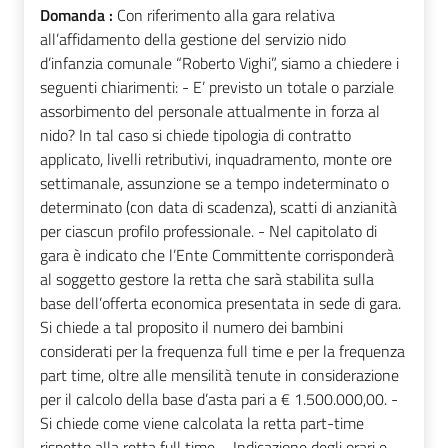
Domanda :
Con riferimento alla gara relativa
all’affidamento della gestione del servizio nido
d’infanzia comunale “Roberto Vighi”, siamo a chiedere i
seguenti chiarimenti: - E’ previsto un totale o parziale
assorbimento del personale attualmente in forza al
nido? In tal caso si chiede tipologia di contratto
applicato, livelli retributivi, inquadramento, monte ore
settimanale, assunzione se a tempo indeterminato o
determinato (con data di scadenza), scatti di anzianità
per ciascun profilo professionale. - Nel capitolato di
gara è indicato che l’Ente Committente corrisponderà
al soggetto gestore la retta che sarà stabilita sulla
base dell’offerta economica presentata in sede di gara.
Si chiede a tal proposito il numero dei bambini
considerati per la frequenza full time e per la frequenza
part time, oltre alle mensilità tenute in considerazione
per il calcolo della base d’asta pari a € 1.500.000,00. -
Si chiede come viene calcolata la retta part-time
rispetto alla retta full time. - Indicazione degli orari e