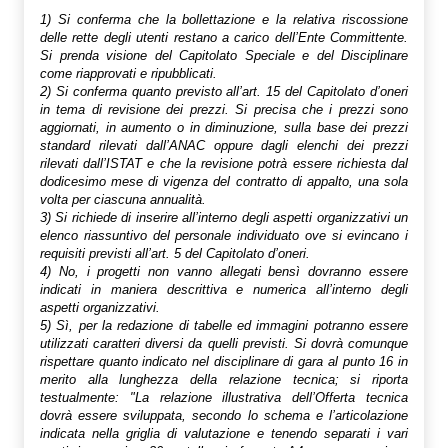
1)
Si conferma che la
bollettazione
e la relativa riscossione
delle rette degli utenti restano a carico dell’Ente Committente.
Si prenda visione del Capitolato Speciale e del Disciplinare
come riapprovati e ripubblicati.
2)
Si conferma quanto previsto all’art. 15 del Capitolato d’oneri
in tema di revisione dei prezzi. Si precisa che i prezzi sono
aggiornati, in aumento o in diminuzione, sulla base dei prezzi
standard rilevati dall’ANAC oppure dagli elenchi dei prezzi
rilevati dall’ISTAT e che la revisione potrà essere richiesta dal
dodicesimo mese di vigenza del contratto di appalto, una sola
volta per ciascuna annualità.
3)
Si richiede di inserire all’interno degli aspetti organizzativi un
elenco riassuntivo del personale individuato ove si evincano i
requisiti previsti all’art. 5 del Capitolato d’oneri.
4)
No, i progetti non vanno allegati bensì dovranno essere
indicati in maniera descrittiva e numerica all’interno degli
aspetti organizzativi.
5)
Sì, per la redazione di tabelle ed immagini potranno essere
utilizzati caratteri diversi da quelli previsti. Si dovrà comunque
rispettare quanto indicato nel disciplinare di gara al punto 16 in
merito alla lunghezza della relazione tecnica; si riporta
testualmente: "La relazione illustrativa dell’Offerta tecnica
dovrà essere sviluppata, secondo lo schema e l’articolazione
indicata nella griglia di valutazione e tenendo separati i vari