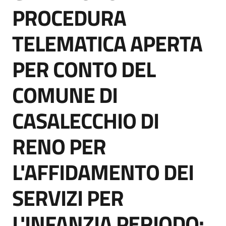
acquisto
PROCEDURA
TELEMATICA APERTA
Supporto
PER CONTO DEL
COMUNE DI
Piattaforme
telematiche
CASALECCHIO DI
RENO PER
L'AFFIDAMENTO DEI
English
SERVIZI PER
site
L'INFANZIA PERIODO: