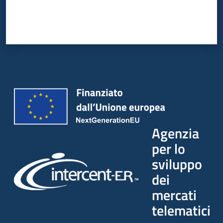
Agenzia
per lo
sviluppo
dei
mercati
telematici