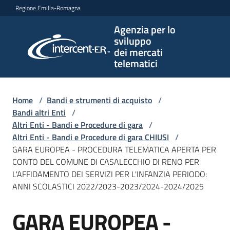
Vai al contenuto
Vai alla navigazione
Vai al footer
Regione Emilia-Romagna
Agenzia per lo
Agenzia
sviluppo
per lo
dei mercati
sviluppo
telematici
dei
mercati
telematici
Home
/
Bandi e strumenti di acquisto
/
Bandi altri Enti
/
Altri Enti - Bandi e Procedure di gara
/
Altri Enti - Bandi e Procedure di gara CHIUSI
/
L'Agenzia
GARA EUROPEA - PROCEDURA TELEMATICA APERTA PER
CONTO DEL COMUNE DI CASALECCHIO DI RENO PER
L'AFFIDAMENTO DEI SERVIZI PER L'INFANZIA PERIODO:
ANNI SCOLASTICI 2022/2023-2023/2024-2024/2025
Bandi
e
GARA EUROPEA -
strumenti
Salta al contenuto
di