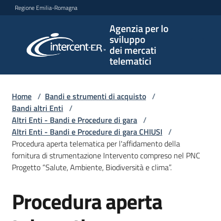
Vai al contenuto
Vai alla navigazione
Vai al footer
Regione Emilia-Romagna
Agenzia per lo
Agenzia
sviluppo
per lo
dei mercati
sviluppo
telematici
dei
mercati
telematici
Home
/
Bandi e strumenti di acquisto
/
Bandi altri Enti
/
Altri Enti - Bandi e Procedure di gara
/
Altri Enti - Bandi e Procedure di gara CHIUSI
/
L'Agenzia
Procedura aperta telematica per l'affidamento della
fornitura di strumentazione Intervento compreso nel PNC
Progetto “Salute, Ambiente, Biodiversità e clima”.
Bandi
Procedura aperta
e
Salta al contenuto
strumenti
di