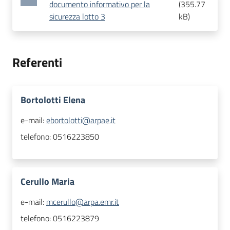
documento informativo per la
(
355.77
sicurezza lotto 3
kB
)
Referenti
Bortolotti Elena
e-mail:
ebortolotti@arpae.it
telefono:
0516223850
Cerullo Maria
e-mail:
mcerullo@arpa.emr.it
telefono:
0516223879