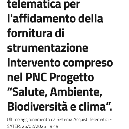
telematica per
acquisto
l'affidamento della
Supporto
fornitura di
strumentazione
Piattaforme
Intervento compreso
telematiche
nel PNC Progetto
“Salute, Ambiente,
Biodiversità e clima”.
English
site
Ultimo aggiornamento da Sistema Acquisti Telematici -
SATER:
26/02/2026 19:49