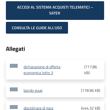
ACCEDI AL SISTEMA ACQUISTI TELEMATICI –
SATER
CONSULTA LE GUIDE ALL'USO
Allegati
dichiarazione di offerta
(
717.86
economica lotto 3
kB
)
bando guue
(
118.96 kB
)
disciplinare di gara
(
444.32 kB
)