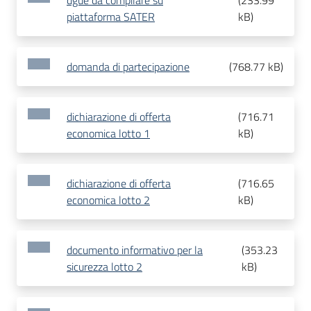
dgue da compilare su
(
233.99
piattaforma SATER
kB
)
domanda di partecipazione
(
768.77 kB
)
dichiarazione di offerta
(
716.71
economica lotto 1
kB
)
dichiarazione di offerta
(
716.65
economica lotto 2
kB
)
documento informativo per la
(
353.23
sicurezza lotto 2
kB
)