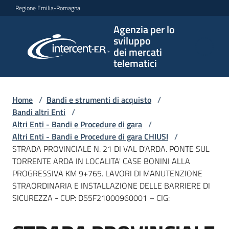
Vai al contenuto
Vai alla navigazione
Vai al footer
Regione Emilia-Romagna
Agenzia per lo
Agenzia
sviluppo
per lo
dei mercati
sviluppo
telematici
dei
mercati
telematici
Home
/
Bandi e strumenti di acquisto
/
Bandi altri Enti
/
Altri Enti - Bandi e Procedure di gara
/
Altri Enti - Bandi e Procedure di gara CHIUSI
/
L'Agenzia
STRADA PROVINCIALE N. 21 DI VAL D'ARDA. PONTE SUL
TORRENTE ARDA IN LOCALITA' CASE BONINI ALLA
PROGRESSIVA KM 9+765. LAVORI DI MANUTENZIONE
STRAORDINARIA E INSTALLAZIONE DELLE BARRIERE DI
Bandi
SICUREZZA - CUP: D55F21000960001 – CIG:
e
strumenti
di
Salta al contenuto