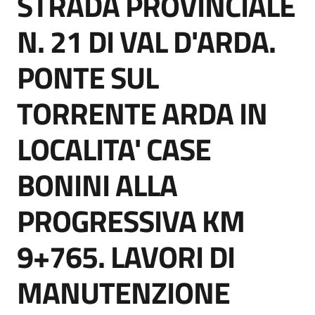
STRADA PROVINCIALE
acquisto
N. 21 DI VAL D'ARDA.
PONTE SUL
Supporto
TORRENTE ARDA IN
Piattaforme
LOCALITA' CASE
telematiche
BONINI ALLA
PROGRESSIVA KM
9+765. LAVORI DI
English
site
MANUTENZIONE