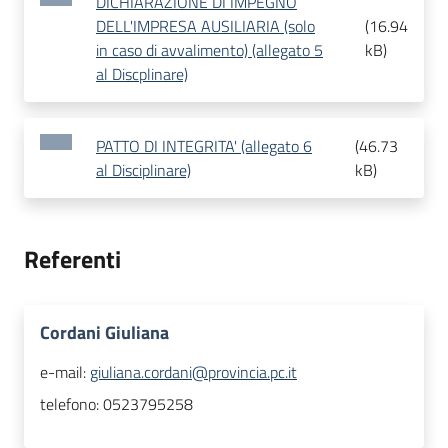
DICHIARAZIONE DI IMPEGNO
DELL'IMPRESA AUSILIARIA (solo
(
16.94
in caso di avvalimento) (allegato 5
kB
)
al Discplinare)
PATTO DI INTEGRITA' (allegato 6
(
46.73
al Disciplinare)
kB
)
Referenti
Cordani Giuliana
e-mail:
giuliana.cordani@provincia.pc.it
telefono:
0523795258