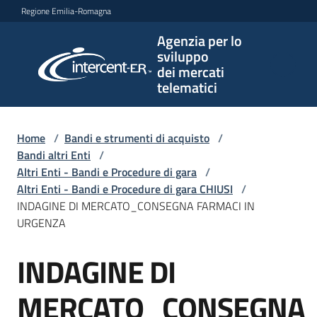
Vai al contenuto
Vai alla navigazione
Vai al footer
Regione Emilia-Romagna
Agenzia per lo
Agenzia
sviluppo
per lo
dei mercati
sviluppo
telematici
dei
mercati
telematici
Home
/
Bandi e strumenti di acquisto
/
Bandi altri Enti
/
Altri Enti - Bandi e Procedure di gara
/
Altri Enti - Bandi e Procedure di gara CHIUSI
/
L'Agenzia
INDAGINE DI MERCATO_CONSEGNA FARMACI IN
URGENZA
INDAGINE DI
Bandi
Salta al contenuto
e
strumenti
MERCATO_CONSEGNA
di