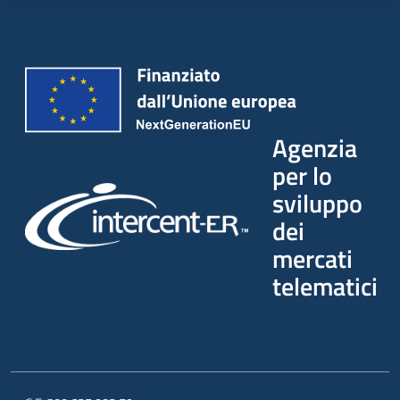
Agenzia
per lo
sviluppo
dei
mercati
telematici