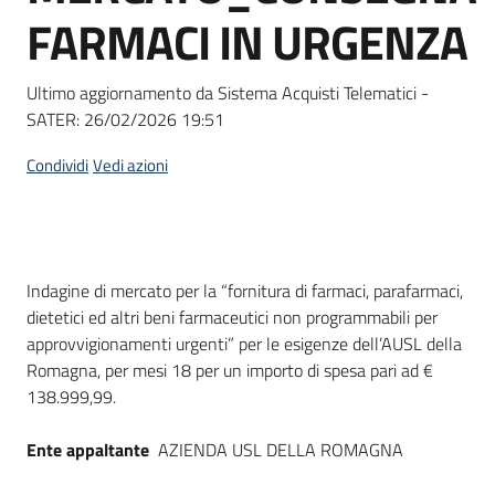
acquisto
FARMACI IN URGENZA
Ultimo aggiornamento da Sistema Acquisti Telematici -
Supporto
SATER:
26/02/2026 19:51
Condividi
Vedi azioni
Piattaforme
telematiche
Dati del bando
Indagine di mercato per la “fornitura di farmaci, parafarmaci,
dietetici ed altri beni farmaceutici non programmabili per
approvvigionamenti urgenti” per le esigenze dell’AUSL della
Romagna, per mesi 18 per un importo di spesa pari ad €
English
138.999,99.
site
Ente appaltante
AZIENDA USL DELLA ROMAGNA