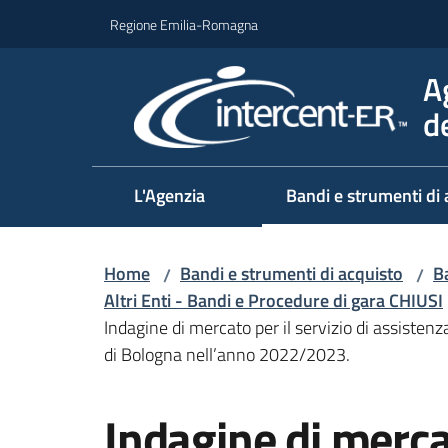
Vai al contenuto
Vai alla navigazione
Vai al footer
Regione Emilia-Romagna
A
d
L'Agenzia
Bandi e strumenti di 
Home
Bandi e strumenti di acquisto
Ba
/
/
Altri Enti - Bandi e Procedure di gara CHIUSI
Indagine di mercato per il servizio di assiste
di Bologna nell’anno 2022/2023.
Salta al contenuto
Indagine di mercat