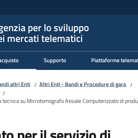
genzia per lo sviluppo
ei mercati telematici
acquisto
Supporto
Piattaforme telema
ndi altri Enti
Altri Enti - Bandi e Procedure di gara
/
/
/
nza tecnica su Microtomografo Assiale Computerizzato di produ
o per il servizio di