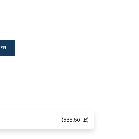
TER
(
535.60 kB
)