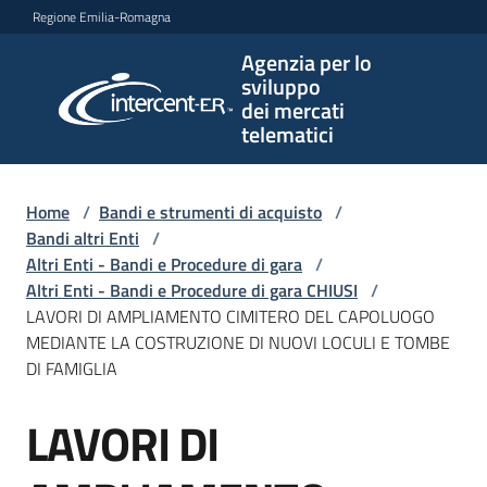
Vai al contenuto
Vai alla navigazione
Vai al footer
Regione Emilia-Romagna
Agenzia per lo
Agenzia
sviluppo
per lo
dei mercati
sviluppo
telematici
dei
mercati
telematici
Home
/
Bandi e strumenti di acquisto
/
Bandi altri Enti
/
Altri Enti - Bandi e Procedure di gara
/
Altri Enti - Bandi e Procedure di gara CHIUSI
/
L'Agenzia
LAVORI DI AMPLIAMENTO CIMITERO DEL CAPOLUOGO
MEDIANTE LA COSTRUZIONE DI NUOVI LOCULI E TOMBE
DI FAMIGLIA
Bandi
LAVORI DI
e
Salta al contenuto
strumenti
di