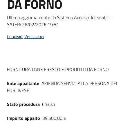
DA FORNO
acquisto
Ultimo aggiornamento da Sistema Acquisti Telematici -
SATER:
26/02/2026 19:51
Supporto
Condividi
Vedi azioni
Piattaforme
telematiche
Dati del bando
FORNITURA PANE FRESCO E PRODOTTI DA FORNO
Ente appaltante
AZIENDA SERVIZI ALLA PERSONA DEL
FORLIVESE
English
Stato procedura
Chiuso
site
Importo appalto
39.500,00 €