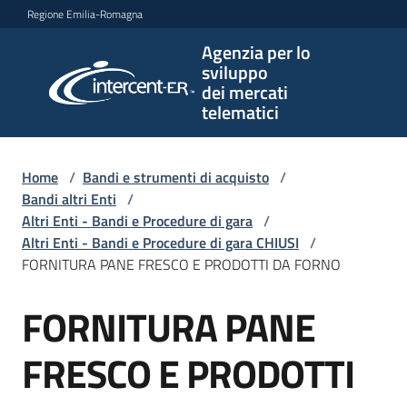
Vai al contenuto
Vai alla navigazione
Vai al footer
Regione Emilia-Romagna
Agenzia per lo
Agenzia
sviluppo
per lo
dei mercati
sviluppo
telematici
dei
mercati
telematici
Home
/
Bandi e strumenti di acquisto
/
Bandi altri Enti
/
Altri Enti - Bandi e Procedure di gara
/
Altri Enti - Bandi e Procedure di gara CHIUSI
/
L'Agenzia
FORNITURA PANE FRESCO E PRODOTTI DA FORNO
FORNITURA PANE
Salta al contenuto
Bandi
e
FRESCO E PRODOTTI
strumenti
di