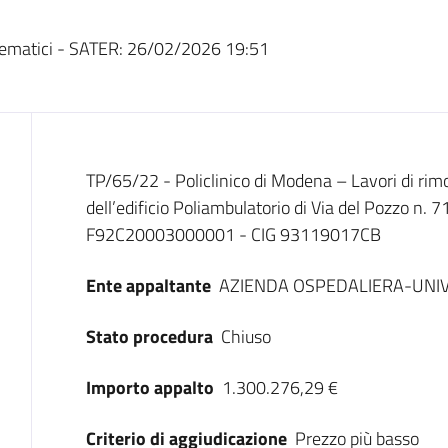
ematici - SATER:
26/02/2026 19:51
Dati del bando
TP/65/22 - Policlinico di Modena – Lavori di ri
dell’edificio Poliambulatorio di Via del Pozzo n
F92C20003000001 - CIG 93119017CB
Ente appaltante
AZIENDA OSPEDALIERA-UNIV
Stato procedura
Chiuso
Importo appalto
1.300.276,29 €
Criterio di aggiudicazione
Prezzo più basso