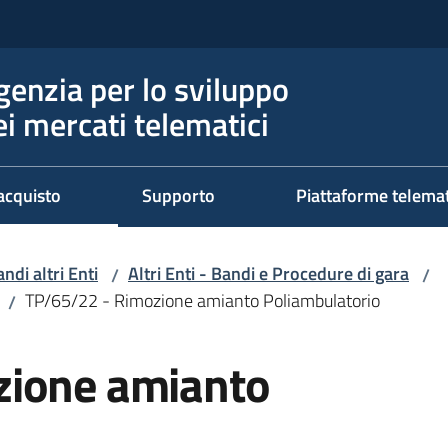
genzia per lo sviluppo
ei mercati telematici
acquisto
Supporto
Piattaforme telema
ndi altri Enti
Altri Enti - Bandi e Procedure di gara
/
/
TP/65/22 - Rimozione amianto Poliambulatorio
/
zione amianto