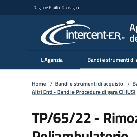
Vai al contenuto
Vai alla navigazione
Vai al footer
Regione Emilia-Romagna
A
d
L'Agenzia
Bandi e strumenti di 
Home
Bandi e strumenti di acquisto
Ba
/
/
Altri Enti - Bandi e Procedure di gara CHIUSI
Salta al contenuto
TP/65/22 - Rimo
Poliambulatorio