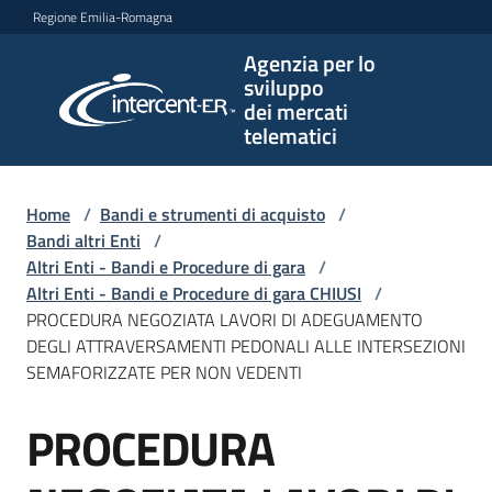
Vai al contenuto
Vai alla navigazione
Vai al footer
Regione Emilia-Romagna
Agenzia per lo
Agenzia
sviluppo
per lo
dei mercati
sviluppo
telematici
dei
mercati
telematici
Home
/
Bandi e strumenti di acquisto
/
Bandi altri Enti
/
Altri Enti - Bandi e Procedure di gara
/
Altri Enti - Bandi e Procedure di gara CHIUSI
/
L'Agenzia
PROCEDURA NEGOZIATA LAVORI DI ADEGUAMENTO
DEGLI ATTRAVERSAMENTI PEDONALI ALLE INTERSEZIONI
SEMAFORIZZATE PER NON VEDENTI
Bandi
PROCEDURA
e
Salta al contenuto
strumenti
di