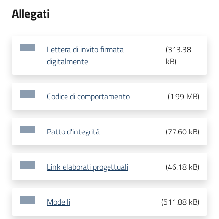
Allegati
Lettera di invito firmata
(
313.38
digitalmente
kB
)
Codice di comportamento
(
1.99 MB
)
Patto d'integrità
(
77.60 kB
)
Link elaborati progettuali
(
46.18 kB
)
Modelli
(
511.88 kB
)