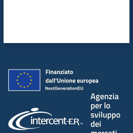
Agenzia
per lo
sviluppo
dei
mercati