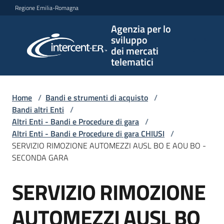
Vai al contenuto
Vai alla navigazione
Vai al footer
Regione Emilia-Romagna
Agenzia per lo
Agenzia
sviluppo
per lo
dei mercati
sviluppo
telematici
dei
mercati
telematici
Home
/
Bandi e strumenti di acquisto
/
Bandi altri Enti
/
Altri Enti - Bandi e Procedure di gara
/
Altri Enti - Bandi e Procedure di gara CHIUSI
/
L'Agenzia
SERVIZIO RIMOZIONE AUTOMEZZI AUSL BO E AOU BO -
SECONDA GARA
SERVIZIO RIMOZIONE
Bandi
Salta al contenuto
e
strumenti
AUTOMEZZI AUSL BO
di