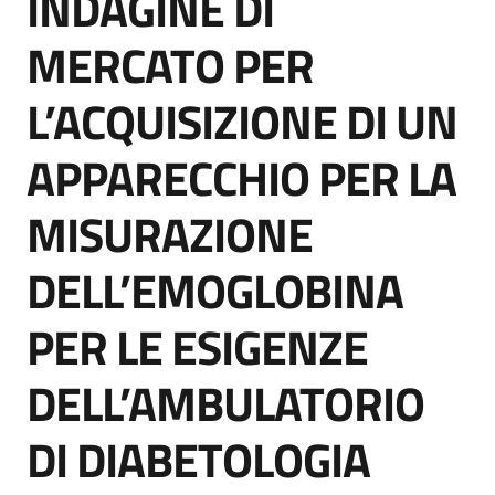
INDAGINE DI
acquisto
MERCATO PER
L’ACQUISIZIONE DI UN
Supporto
APPARECCHIO PER LA
Piattaforme
MISURAZIONE
telematiche
DELL’EMOGLOBINA
PER LE ESIGENZE
DELL’AMBULATORIO
English
site
DI DIABETOLOGIA