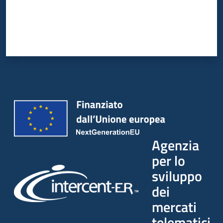
Agenzia
per lo
sviluppo
dei
mercati
telematici