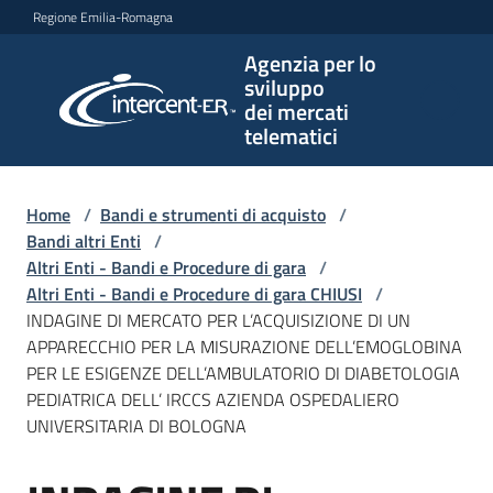
Vai al contenuto
Vai alla navigazione
Vai al footer
Regione Emilia-Romagna
Agenzia per lo
Agenzia
sviluppo
per lo
dei mercati
sviluppo
telematici
dei
mercati
telematici
Home
/
Bandi e strumenti di acquisto
/
Bandi altri Enti
/
Altri Enti - Bandi e Procedure di gara
/
Altri Enti - Bandi e Procedure di gara CHIUSI
/
L'Agenzia
INDAGINE DI MERCATO PER L’ACQUISIZIONE DI UN
APPARECCHIO PER LA MISURAZIONE DELL’EMOGLOBINA
PER LE ESIGENZE DELL’AMBULATORIO DI DIABETOLOGIA
PEDIATRICA DELL’ IRCCS AZIENDA OSPEDALIERO
Bandi
UNIVERSITARIA DI BOLOGNA
e
strumenti
di
Salta al contenuto