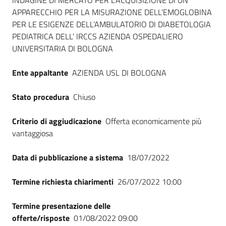
Dati del bando
INDAGINE DI MERCATO PER L’ACQUISIZIONE DI UN
APPARECCHIO PER LA MISURAZIONE DELL’EMOGLOBINA
PER LE ESIGENZE DELL’AMBULATORIO DI DIABETOLOGIA
PEDIATRICA DELL’ IRCCS AZIENDA OSPEDALIERO
UNIVERSITARIA DI BOLOGNA
Ente appaltante
AZIENDA USL DI BOLOGNA
Stato procedura
Chiuso
Criterio di aggiudicazione
Offerta economicamente più
vantaggiosa
Data di pubblicazione a sistema
18/07/2022
Termine richiesta chiarimenti
26/07/2022 10:00
Termine presentazione delle
offerte/risposte
01/08/2022 09:00