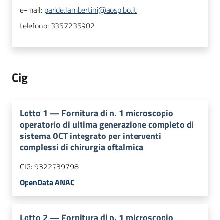
e-mail:
paride.lambertini@aosp.bo.it
telefono:
3357235902
Cig
Lotto
1
—
Fornitura di n. 1 microscopio
operatorio di ultima generazione completo di
sistema OCT integrato per interventi
complessi di chirurgia oftalmica
CIG:
9322739798
OpenData ANAC
Lotto
2
—
Fornitura di n. 1 microscopio