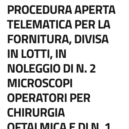
PROCEDURA APERTA
acquisto
Salta al contenuto
TELEMATICA PER LA
Supporto
FORNITURA, DIVISA
IN LOTTI, IN
Piattaforme
telematiche
NOLEGGIO DI N. 2
MICROSCOPI
OPERATORI PER
English
CHIRURGIA
site
OFTALMICA E DI N. 1