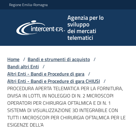
Vai al contenuto
Vai alla navigazione
Vai al footer
Regione Emilia-Romagna
Agenzia per lo
Agenzia
sviluppo
per lo
dei mercati
sviluppo
telematici
dei
mercati
telematici
Home
/
Bandi e strumenti di acquisto
/
Bandi altri Enti
/
Altri Enti - Bandi e Procedure di gara
/
Altri Enti - Bandi e Procedure di gara CHIUSI
/
L'Agenzia
PROCEDURA APERTA TELEMATICA PER LA FORNITURA,
DIVISA IN LOTTI, IN NOLEGGIO DI N. 2 MICROSCOPI
OPERATORI PER CHIRURGIA OFTALMICA E DI N. 1
SISTEMA DI VISUALIZZAZIONE 3D INTEGRABILE CON
Bandi
TUTTI I MICROSCOPI PER CHIRURGIA OFTALMICA PER LE
e
ESIGENZE DELL’A
strumenti
di