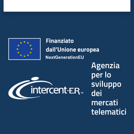
Agenzia
per lo
sviluppo
dei
mercati
telematici