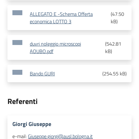
ALLEGATO E -Schema Offerta
(
47.50
economica LOTTO 3
kB
)
duvri noleggio microscopi
(
542.81
AOUBO.pdf
kB
)
Bando GURI
(
254.55 kB
)
Referenti
Giorgi Giuseppe
e-mail:
Giuseppe.giorgi@ausl.bologna.it