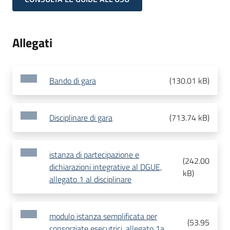
Allegati
Bando di gara
(
130.01 kB
)
Disciplinare di gara
(
713.74 kB
)
istanza di partecipazione e
(
242.00
dichiarazioni integrative al DGUE,
kB
)
allegato 1 al disciplinare
modulo istanza semplificata per
(
53.95
consorziate esecutrici, allegato 1a