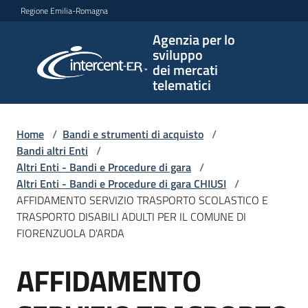
Vai al contenuto
Vai alla navigazione
Vai al footer
Regione Emilia-Romagna
Agenzia per lo
Agenzia
sviluppo
per lo
dei mercati
sviluppo
telematici
dei
mercati
telematici
Home
/
Bandi e strumenti di acquisto
/
Bandi altri Enti
/
Altri Enti - Bandi e Procedure di gara
/
Altri Enti - Bandi e Procedure di gara CHIUSI
/
L'Agenzia
AFFIDAMENTO SERVIZIO TRASPORTO SCOLASTICO E
TRASPORTO DISABILI ADULTI PER IL COMUNE DI
FIORENZUOLA D'ARDA
Bandi
AFFIDAMENTO
e
Salta al contenuto
strumenti
di