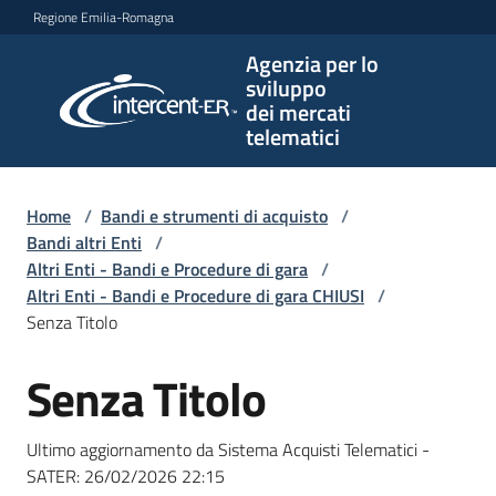
Vai al contenuto
Vai alla navigazione
Vai al footer
Regione Emilia-Romagna
Agenzia per lo
Agenzia
sviluppo
per lo
dei mercati
sviluppo
telematici
dei
mercati
telematici
Home
/
Bandi e strumenti di acquisto
/
Bandi altri Enti
/
Altri Enti - Bandi e Procedure di gara
/
Altri Enti - Bandi e Procedure di gara CHIUSI
/
L'Agenzia
Senza Titolo
Senza Titolo
Salta al contenuto
Bandi
e
Ultimo aggiornamento da Sistema Acquisti Telematici -
strumenti
SATER:
26/02/2026 22:15
di