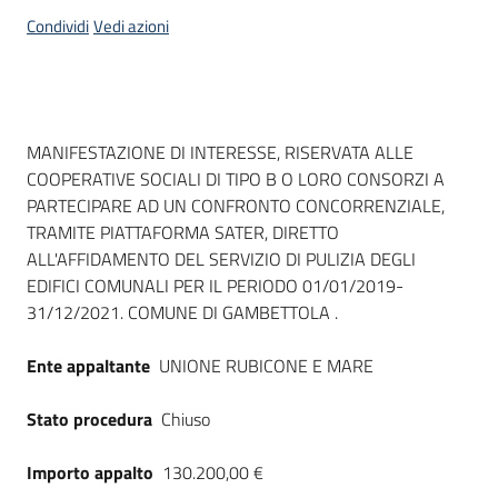
acquisto
Condividi
Vedi azioni
Supporto
Dati del bando
MANIFESTAZIONE DI INTERESSE, RISERVATA ALLE
COOPERATIVE SOCIALI DI TIPO B O LORO CONSORZI A
Piattaforme
PARTECIPARE AD UN CONFRONTO CONCORRENZIALE,
telematiche
TRAMITE PIATTAFORMA SATER, DIRETTO
ALL'AFFIDAMENTO DEL SERVIZIO DI PULIZIA DEGLI
EDIFICI COMUNALI PER IL PERIODO 01/01/2019-
31/12/2021. COMUNE DI GAMBETTOLA .
Ente appaltante
UNIONE RUBICONE E MARE
English
site
Stato procedura
Chiuso
Importo appalto
130.200,00 €