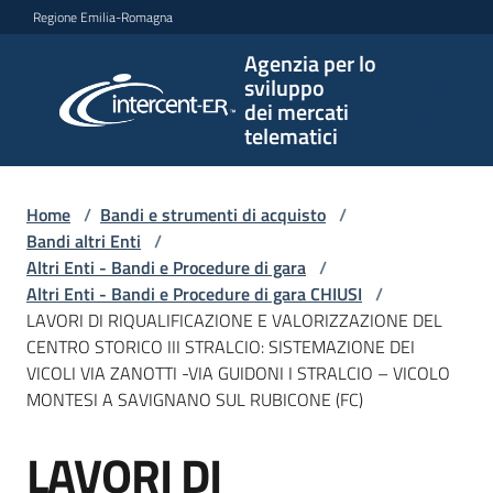
Vai al contenuto
Vai alla navigazione
Vai al footer
Regione Emilia-Romagna
Agenzia per lo
Agenzia
sviluppo
per lo
dei mercati
sviluppo
telematici
dei
mercati
telematici
Home
/
Bandi e strumenti di acquisto
/
Bandi altri Enti
/
Altri Enti - Bandi e Procedure di gara
/
Altri Enti - Bandi e Procedure di gara CHIUSI
/
L'Agenzia
LAVORI DI RIQUALIFICAZIONE E VALORIZZAZIONE DEL
CENTRO STORICO III STRALCIO: SISTEMAZIONE DEI
VICOLI VIA ZANOTTI -VIA GUIDONI I STRALCIO – VICOLO
MONTESI A SAVIGNANO SUL RUBICONE (FC)
Bandi
e
LAVORI DI
strumenti
Salta al contenuto
di