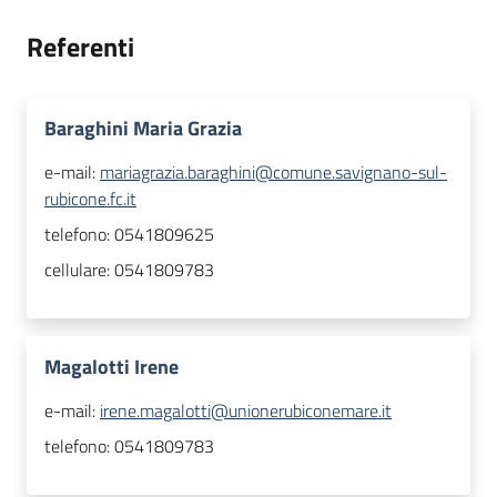
Referenti
Baraghini Maria Grazia
e-mail:
mariagrazia.baraghini@comune.savignano-sul-
rubicone.fc.it
telefono:
0541809625
cellulare:
0541809783
Magalotti Irene
e-mail:
irene.magalotti@unionerubiconemare.it
telefono:
0541809783