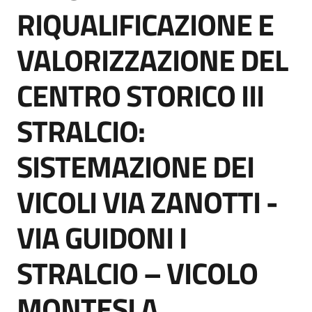
acquisto
RIQUALIFICAZIONE E
VALORIZZAZIONE DEL
Supporto
CENTRO STORICO III
STRALCIO:
Piattaforme
telematiche
SISTEMAZIONE DEI
VICOLI VIA ZANOTTI -
VIA GUIDONI I
English
STRALCIO – VICOLO
site
MONTESI A