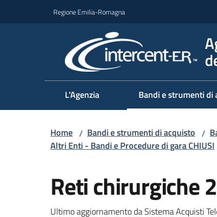
Vai al contenuto
Vai alla navigazione
Vai al footer
Regione Emilia-Romagna
A
d
L'Agenzia
Bandi e strumenti di 
Home
Bandi e strumenti di acquisto
Ba
/
/
Altri Enti - Bandi e Procedure di gara CHIUSI
Salta al contenuto
Reti chirurgiche 2
Ultimo aggiornamento da Sistema Acquisti Tel