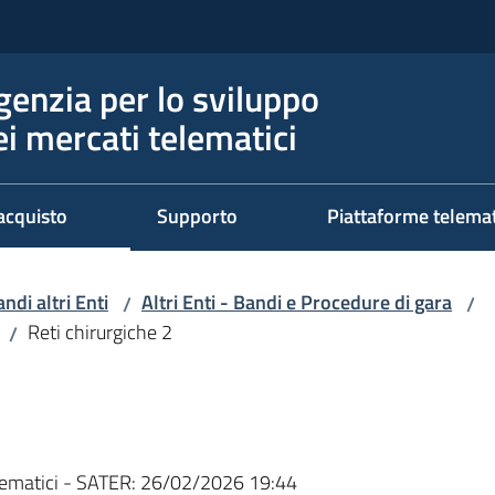
genzia per lo sviluppo
ei mercati telematici
acquisto
Supporto
Piattaforme telema
ndi altri Enti
Altri Enti - Bandi e Procedure di gara
/
/
Reti chirurgiche 2
/
ematici - SATER:
26/02/2026 19:44