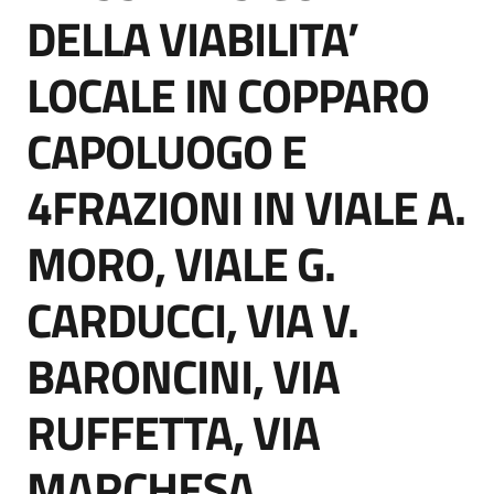
acquisto
DELLA VIABILITA’
LOCALE IN COPPARO
Supporto
CAPOLUOGO E
4FRAZIONI IN VIALE A.
Piattaforme
telematiche
MORO, VIALE G.
CARDUCCI, VIA V.
BARONCINI, VIA
English
RUFFETTA, VIA
site
MARCHESA.