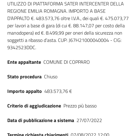
UTILIZZO DI PIATTAFORMA SATER INTERCENTER DELLA
REGIONE EMILIA ROMAGNA. IMPORTO A BASE
D’APPALTO €. 483.573,76 oltre I.V.A., dei quali €. 475.073,77
per lavori a base di gara (di cui €. 88.147,07 per costo della
manodopera) ed €. 8.499,99 per oneri della sicurezza non
soggetti a ribasso d’asta. CUP: J67H21000040004 - CIG:
9342523DDC.
Ente appaltante
COMUNE DI COPPARO
Stato procedura
Chiuso
Importo appalto
483.573,76 €
Criterio di aggiudicazione
Prezzo più basso
Data di pubblicazione a sistema
27/07/2022
Termine richiesta chiarimenti
07/08/2022 12:00