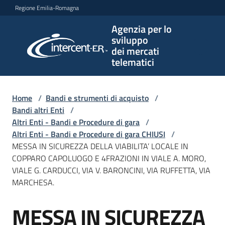
Vai al contenuto
Vai alla navigazione
Vai al footer
Regione Emilia-Romagna
Agenzia per lo
Agenzia
sviluppo
per lo
dei mercati
sviluppo
telematici
dei
mercati
telematici
Home
/
Bandi e strumenti di acquisto
/
Bandi altri Enti
/
Altri Enti - Bandi e Procedure di gara
/
Altri Enti - Bandi e Procedure di gara CHIUSI
/
L'Agenzia
MESSA IN SICUREZZA DELLA VIABILITA’ LOCALE IN
COPPARO CAPOLUOGO E 4FRAZIONI IN VIALE A. MORO,
VIALE G. CARDUCCI, VIA V. BARONCINI, VIA RUFFETTA, VIA
MARCHESA.
Bandi
e
MESSA IN SICUREZZA
strumenti
Salta al contenuto
di