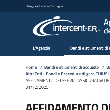
Vai al contenuto
Vai alla navigazione
Vai al footer
Regione Emilia-Romagna
A
d
L'Agenzia
Bandi e strumenti di 
Home
Bandi e strumenti di acquisto
Ba
/
/
Altri Enti - Bandi e Procedure di gara CHIUSI
AFFIDAMENTO DEI SERVIZI ASSICURATIVI D
31/12/2025
Salta al contenuto
AFFIDAMENTO DE