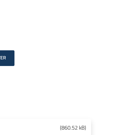
TER
(
860.52 kB
)