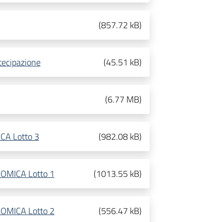
(
857.72 kB
)
tecipazione
(
45.51 kB
)
(
6.77 MB
)
ICA Lotto 3
(
982.08 kB
)
NOMICA Lotto 1
(
1013.55 kB
)
NOMICA Lotto 2
(
556.47 kB
)