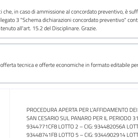
i che, in caso di ammissione al concordato preventivo, è suff
Allegato 3 "Schema dichiarazioni concordato preventivo" conte
tenuto all'art. 15.2 del Disciplinare. Grazie.
i a offerta tecnica e offerte economiche in formato editabile p
Dati del bando
PROCEDURA APERTA PER L’AFFIDAMENTO DEI 
SAN CESARIO SUL PANARO PER IL PERIODO 31
9344771CF8 LOTTO 2 – CIG: 934482056A LOTTO
93448741FB LOTTO 5 – CIG: 9344902914 LOTTO