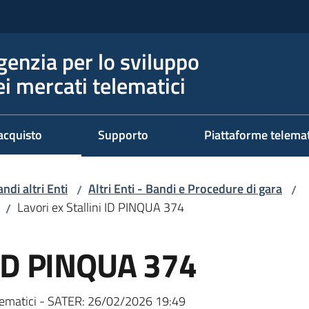
genzia per lo sviluppo
ei mercati telematici
acquisto
Supporto
Piattaforme telema
ndi altri Enti
Altri Enti - Bandi e Procedure di gara
/
/
Lavori ex Stallini ID PINQUA 374
/
i ID PINQUA 374
ematici - SATER:
26/02/2026 19:49