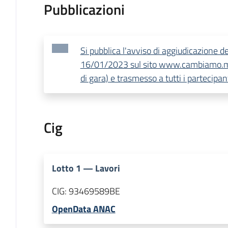
Pubblicazioni
Si pubblica l'avviso di aggiudicazione de
16/01/2023 sul sito www.cambiamo.mo
di gara) e trasmesso a tutti i partecipa
Cig
Lotto
1
—
Lavori
CIG:
93469589BE
OpenData ANAC