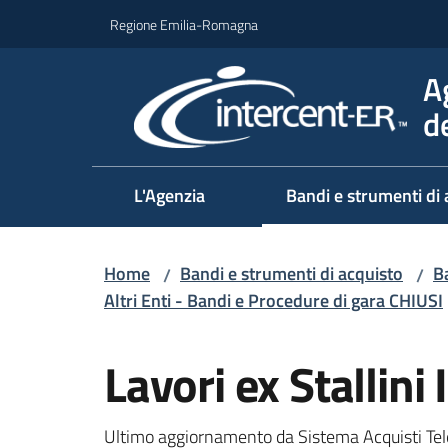
Vai al contenuto
Vai alla navigazione
Vai al footer
Regione Emilia-Romagna
A
d
L'Agenzia
Bandi e strumenti di 
Home
Bandi e strumenti di acquisto
Ba
/
/
Altri Enti - Bandi e Procedure di gara CHIUSI
Salta al contenuto
Lavori ex Stallin
Ultimo aggiornamento da Sistema Acquisti Tel