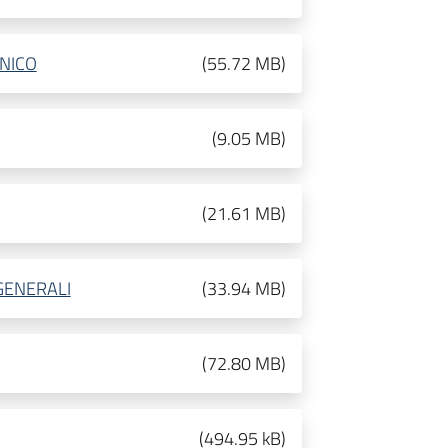
NICO
(
55.72 MB
)
(
9.05 MB
)
(
21.61 MB
)
GENERALI
(
33.94 MB
)
(
72.80 MB
)
(
494.95 kB
)