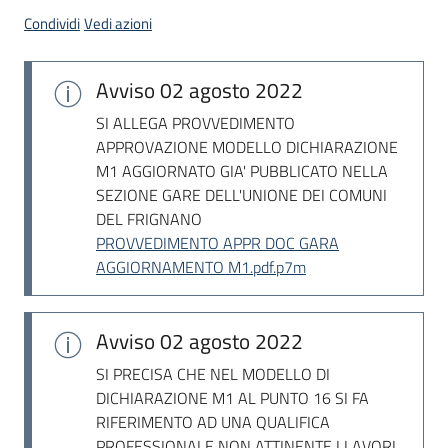
acquisto
Condividi
Vedi azioni
Avviso
02 agosto 2022
Supporto
SI ALLEGA PROVVEDIMENTO
APPROVAZIONE MODELLO DICHIARAZIONE
M1 AGGIORNATO GIA' PUBBLICATO NELLA
Piattaforme
SEZIONE GARE DELL'UNIONE DEI COMUNI
telematiche
DEL FRIGNANO
PROVVEDIMENTO APPR DOC GARA
AGGIORNAMENTO M1.pdf.p7m
Avviso
02 agosto 2022
English
site
SI PRECISA CHE NEL MODELLO DI
DICHIARAZIONE M1 AL PUNTO 16 SI FA
RIFERIMENTO AD UNA QUALIFICA
PROFESSIONALE NON ATTINENTE I LAVORI