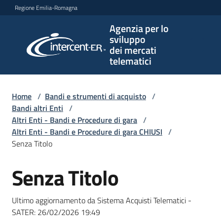
Vai al contenuto
Vai alla navigazione
Vai al footer
Regione Emilia-Romagna
Agenzia per lo
Agenzia
sviluppo
per lo
dei mercati
sviluppo
telematici
dei
mercati
telematici
Home
/
Bandi e strumenti di acquisto
/
Bandi altri Enti
/
Altri Enti - Bandi e Procedure di gara
/
Altri Enti - Bandi e Procedure di gara CHIUSI
/
L'Agenzia
Senza Titolo
Senza Titolo
Salta al contenuto
Bandi
e
Ultimo aggiornamento da Sistema Acquisti Telematici -
strumenti
SATER:
26/02/2026 19:49
di