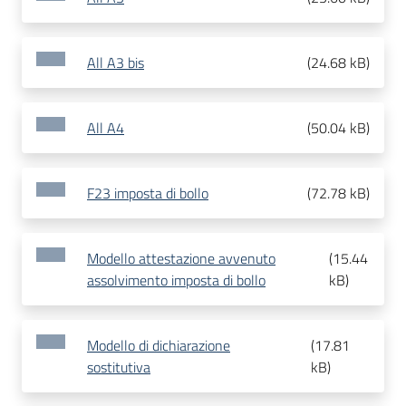
All A3 bis
(
24.68 kB
)
All A4
(
50.04 kB
)
F23 imposta di bollo
(
72.78 kB
)
Modello attestazione avvenuto
(
15.44
assolvimento imposta di bollo
kB
)
Modello di dichiarazione
(
17.81
sostitutiva
kB
)