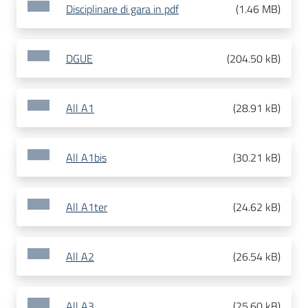
Disciplinare di gara in pdf
(
1.46 MB
)
DGUE
(
204.50 kB
)
All A1
(
28.91 kB
)
All A1bis
(
30.21 kB
)
All A1ter
(
24.62 kB
)
All A2
(
26.54 kB
)
All A3
(
25.60 kB
)