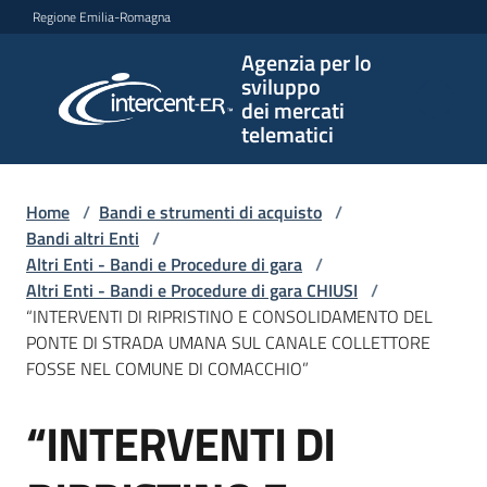
Vai al contenuto
Vai alla navigazione
Vai al footer
Regione Emilia-Romagna
Agenzia per lo
Agenzia
sviluppo
per lo
dei mercati
sviluppo
telematici
dei
mercati
telematici
Home
/
Bandi e strumenti di acquisto
/
Bandi altri Enti
/
Altri Enti - Bandi e Procedure di gara
/
Altri Enti - Bandi e Procedure di gara CHIUSI
/
L'Agenzia
“INTERVENTI DI RIPRISTINO E CONSOLIDAMENTO DEL
PONTE DI STRADA UMANA SUL CANALE COLLETTORE
FOSSE NEL COMUNE DI COMACCHIO”
Bandi
“INTERVENTI DI
e
Salta al contenuto
strumenti
di