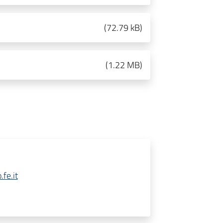
(
72.79 kB
)
(
1.22 MB
)
fe.it