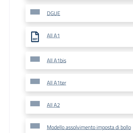
DGUE
All A1
All A1bis
All A1ter
All A2
Modello assolvimento imposta di bollo