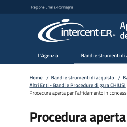
Vai al contenuto
Vai alla navigazione
Vai al footer
Regione Emilia-Romagna
A
d
L'Agenzia
Bandi e strumenti di 
Home
Bandi e strumenti di acquisto
Ba
/
/
Altri Enti - Bandi e Procedure di gara CHIUSI
Procedura aperta per l’affidamento in concessio
Salta al contenuto
Procedura aperta 