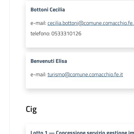
Bottoni Cecilia
e-mail:
cecilia.bottoni@comune.comacchio.fe.
telefono:
0533310126
Benvenuti Elisa
e-mail:
turismo@comune.comacchio.fe.it
Cig
Lotto
1
—
Concessione servizio gestione im