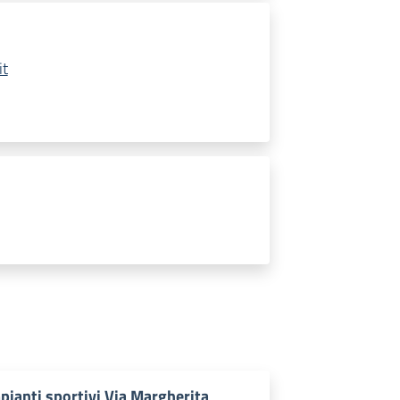
it
pianti sportivi Via Margherita