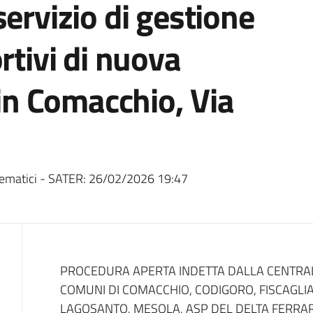
servizio di gestione
rtivi di nuova
 in Comacchio, Via
ematici - SATER:
26/02/2026 19:47
Dati del bando
PROCEDURA APERTA INDETTA DALLA CENTRAL
COMUNI DI COMACCHIO, CODIGORO, FISCAGLIA,
LAGOSANTO, MESOLA, ASP DEL DELTA FERRA