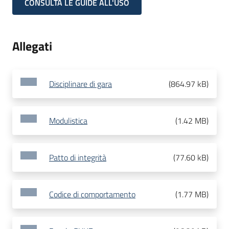
CONSULTA LE GUIDE ALL'USO
Allegati
Disciplinare di gara
(
864.97 kB
)
Modulistica
(
1.42 MB
)
Patto di integrità
(
77.60 kB
)
Codice di comportamento
(
1.77 MB
)