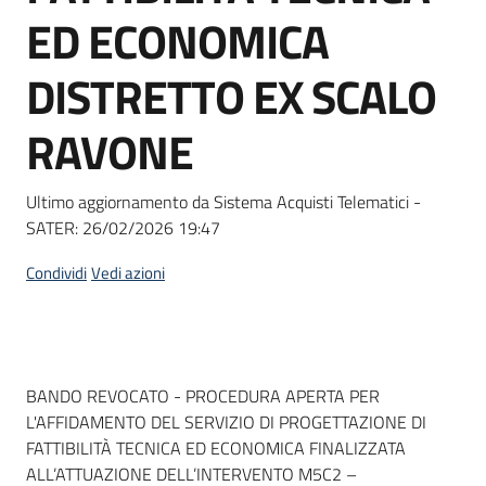
acquisto
ED ECONOMICA
DISTRETTO EX SCALO
Supporto
RAVONE
Piattaforme
Ultimo aggiornamento da Sistema Acquisti Telematici -
telematiche
SATER:
26/02/2026 19:47
Condividi
Vedi azioni
English
Dati del bando
BANDO REVOCATO - PROCEDURA APERTA PER
site
L'AFFIDAMENTO DEL SERVIZIO DI PROGETTAZIONE DI
FATTIBILITÀ TECNICA ED ECONOMICA FINALIZZATA
ALL’ATTUAZIONE DELL’INTERVENTO M5C2 –