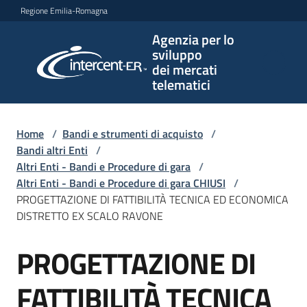
Vai al contenuto
Vai alla navigazione
Vai al footer
Regione Emilia-Romagna
Agenzia per lo
Agenzia
sviluppo
per lo
dei mercati
sviluppo
telematici
dei
mercati
telematici
Home
/
Bandi e strumenti di acquisto
/
Bandi altri Enti
/
Altri Enti - Bandi e Procedure di gara
/
Altri Enti - Bandi e Procedure di gara CHIUSI
/
L'Agenzia
PROGETTAZIONE DI FATTIBILITÀ TECNICA ED ECONOMICA
DISTRETTO EX SCALO RAVONE
PROGETTAZIONE DI
Bandi
Salta al contenuto
e
strumenti
FATTIBILITÀ TECNICA
di