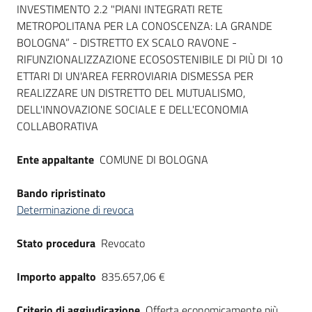
INVESTIMENTO 2.2 "PIANI INTEGRATI RETE
Seguici
METROPOLITANA PER LA CONOSCENZA: LA GRANDE
su
BOLOGNA” - DISTRETTO EX SCALO RAVONE -
RIFUNZIONALIZZAZIONE ECOSOSTENIBILE DI PIÙ DI 10
ETTARI DI UN'AREA FERROVIARIA DISMESSA PER
REALIZZARE UN DISTRETTO DEL MUTUALISMO,
DELL'INNOVAZIONE SOCIALE E DELL'ECONOMIA
COLLABORATIVA
Ente appaltante
COMUNE DI BOLOGNA
Bando ripristinato
Determinazione di revoca
Stato procedura
Revocato
Importo appalto
835.657,06 €
Criterio di aggiudicazione
Offerta economicamente più