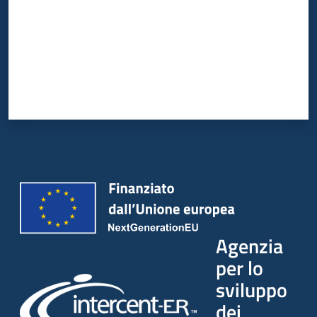
Agenzia
per lo
sviluppo
dei