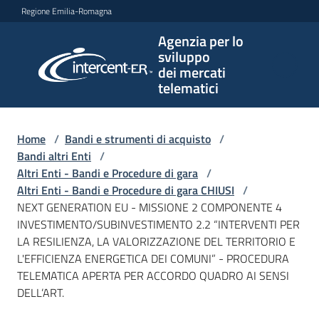
Vai al contenuto
Vai alla navigazione
Vai al footer
Regione Emilia-Romagna
Agenzia per lo
Agenzia
sviluppo
per lo
dei mercati
sviluppo
telematici
dei
mercati
telematici
Home
/
Bandi e strumenti di acquisto
/
Bandi altri Enti
/
Altri Enti - Bandi e Procedure di gara
/
Altri Enti - Bandi e Procedure di gara CHIUSI
/
L'Agenzia
NEXT GENERATION EU - MISSIONE 2 COMPONENTE 4
INVESTIMENTO/SUBINVESTIMENTO 2.2 “INTERVENTI PER
LA RESILIENZA, LA VALORIZZAZIONE DEL TERRITORIO E
L'EFFICIENZA ENERGETICA DEI COMUNI” - PROCEDURA
Bandi
TELEMATICA APERTA PER ACCORDO QUADRO AI SENSI
e
DELL’ART.
strumenti
di