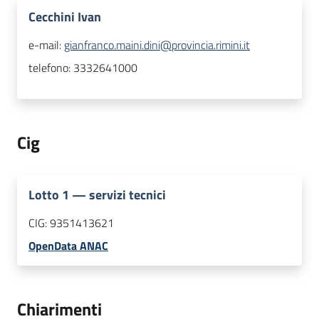
Cecchini Ivan
e-mail:
gianfranco.maini.dini@provincia.rimini.it
telefono:
3332641000
Cig
Lotto
1
—
servizi tecnici
CIG:
9351413621
OpenData ANAC
Chiarimenti