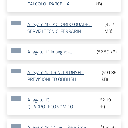
CALCOLO_PARCELLA
kB
)
Allegato 10 -ACCORDO QUADRO
(
3.27
SERVIZI TECNICI FERRARIN
MB
)
Allegato 11 impegno ati
(
52.50 kB
)
Allegato 12 PRINCIPI DNSH -
(
991.86
PREVISIONI ED OBBLIGHI
kB
)
Allegato 13
(
62.19
QUADRO_ECONOMICO
kB
)
Allegato 14 01_vul_Relazione
(
154.66