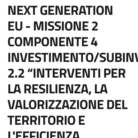
NEXT GENERATION
acquisto
Salta al contenuto
EU - MISSIONE 2
Supporto
COMPONENTE 4
INVESTIMENTO/SUBIN
Piattaforme
telematiche
2.2 “INTERVENTI PER
LA RESILIENZA, LA
VALORIZZAZIONE DEL
English
TERRITORIO E
site
L'EFFICIENZA