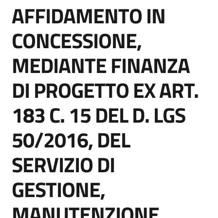
AFFIDAMENTO IN
acquisto
Salta al contenuto
CONCESSIONE,
Supporto
MEDIANTE FINANZA
DI PROGETTO EX ART.
Piattaforme
telematiche
183 C. 15 DEL D. LGS
50/2016, DEL
SERVIZIO DI
English
GESTIONE,
site
MANUTENZIONE,