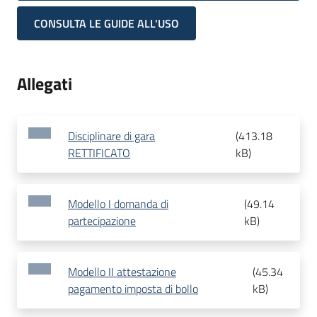
CONSULTA LE GUIDE ALL'USO
Allegati
Disciplinare di gara
(
413.18
RETTIFICATO
kB
)
Modello I domanda di
(
49.14
partecipazione
kB
)
Modello II attestazione
(
45.34
pagamento imposta di bollo
kB
)