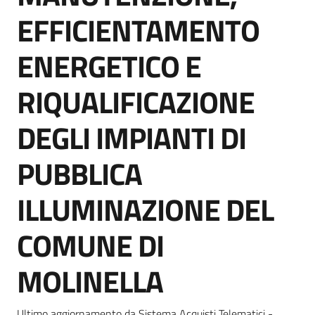
Seguici
EFFICIENTAMENTO
su
ENERGETICO E
RIQUALIFICAZIONE
DEGLI IMPIANTI DI
PUBBLICA
ILLUMINAZIONE DEL
COMUNE DI
MOLINELLA
Ultimo aggiornamento da Sistema Acquisti Telematici -