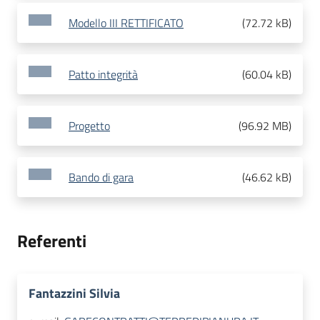
Modello III RETTIFICATO
(
72.72 kB
)
Patto integrità
(
60.04 kB
)
Progetto
(
96.92 MB
)
Bando di gara
(
46.62 kB
)
Referenti
Fantazzini Silvia