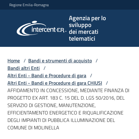
Vai al contenuto
Vai alla navigazione
Vai al footer
Regione Emilia-Romagna
Agenzia per lo
Agenzia
sviluppo
per lo
dei mercati
sviluppo
telematici
dei
mercati
telematici
Home
/
Bandi e strumenti di acquisto
/
Bandi altri Enti
/
Altri Enti - Bandi e Procedure di gara
/
Altri Enti - Bandi e Procedure di gara CHIUSI
/
L'Agenzia
AFFIDAMENTO IN CONCESSIONE, MEDIANTE FINANZA DI
PROGETTO EX ART. 183 C. 15 DEL D. LGS 50/2016, DEL
SERVIZIO DI GESTIONE, MANUTENZIONE,
EFFICIENTAMENTO ENERGETICO E RIQUALIFICAZIONE
Bandi
DEGLI IMPIANTI DI PUBBLICA ILLUMINAZIONE DEL
e
COMUNE DI MOLINELLA
strumenti
di