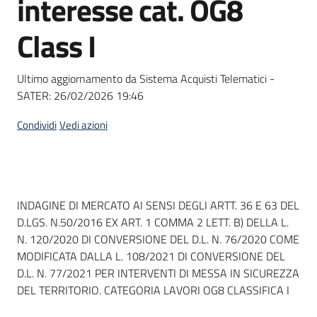
interesse cat. OG8
acquisto
Class I
Supporto
Ultimo aggiornamento da Sistema Acquisti Telematici -
SATER:
26/02/2026 19:46
Piattaforme
Condividi
Vedi azioni
telematiche
Dati del bando
INDAGINE DI MERCATO AI SENSI DEGLI ARTT. 36 E 63 DEL
D.LGS. N.50/2016 EX ART. 1 COMMA 2 LETT. B) DELLA L.
N. 120/2020 DI CONVERSIONE DEL D.L. N. 76/2020 COME
English
MODIFICATA DALLA L. 108/2021 DI CONVERSIONE DEL
site
D.L. N. 77/2021 PER INTERVENTI DI MESSA IN SICUREZZA
DEL TERRITORIO. CATEGORIA LAVORI OG8 CLASSIFICA I