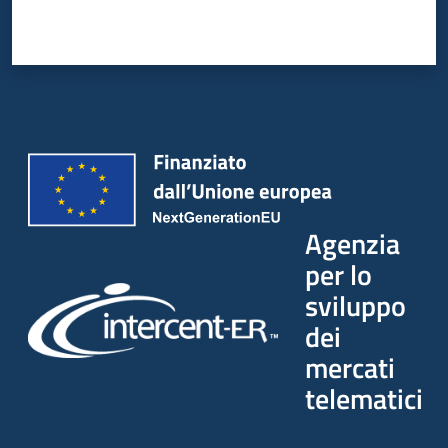
Agenzia
per lo
sviluppo
dei
mercati
telematici