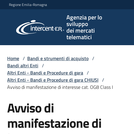
Vai al contenuto
Vai alla navigazione
Vai al footer
Regione Emilia-Romagna
Agenzia per lo
Agenzia
sviluppo
per lo
dei mercati
sviluppo
telematici
dei
mercati
telematici
Home
/
Bandi e strumenti di acquisto
/
Bandi altri Enti
/
Altri Enti - Bandi e Procedure di gara
/
Altri Enti - Bandi e Procedure di gara CHIUSI
/
L'Agenzia
Avviso di manifestazione di interesse cat. OG8 Class I
Avviso di
Salta al contenuto
Bandi
e
manifestazione di
strumenti
di