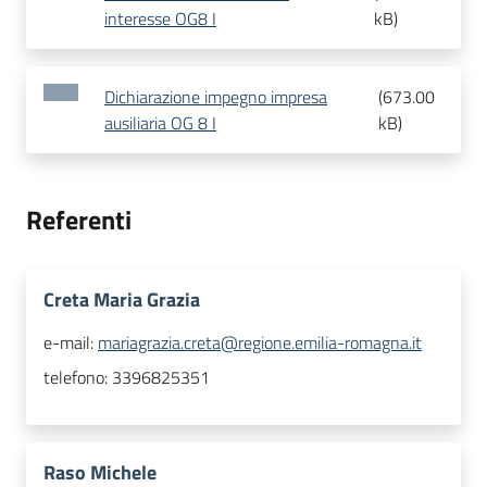
interesse OG8 I
kB
)
Dichiarazione impegno impresa
(
673.00
ausiliaria OG 8 I
kB
)
Referenti
Creta Maria Grazia
e-mail:
mariagrazia.creta@regione.emilia-romagna.it
telefono:
3396825351
Raso Michele