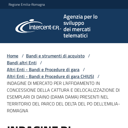
Vai al contenuto
Vai alla navigazione
Vai al footer
Regione Emilia-Romagna
Agenzia per lo
Agenzia
sviluppo
per lo
dei mercati
sviluppo
telematici
dei
mercati
telematici
Home
/
Bandi e strumenti di acquisto
/
Bandi altri Enti
/
Altri Enti - Bandi e Procedure di gara
/
Altri Enti - Bandi e Procedure di gara CHIUSI
/
L'Agenzia
INDAGINE DI MERCATO PER L’AFFIDAMENTO IN
CONCESSIONE DELLA CATTURA E DELOCALIZZAZIONE DI
ESEMPLARI DI DAINO (DAMA DAMA) PRESENTI NEL
TERRITORIO DEL PARCO DEL DELTA DEL PO DELL’EMILIA-
Bandi
ROMAGNA
e
strumenti
di
Salta al contenuto