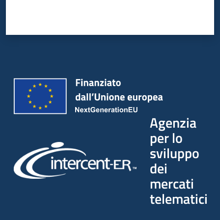
Agenzia
per lo
sviluppo
dei
mercati
telematici