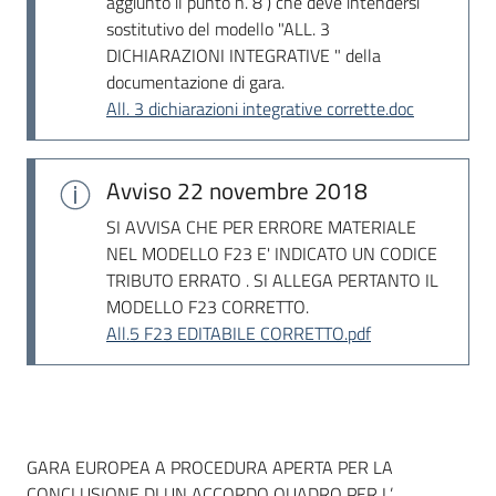
aggiunto il punto n. 8 ) che deve intendersi
Seguici
sostitutivo del modello "ALL. 3
su
DICHIARAZIONI INTEGRATIVE " della
documentazione di gara.
All. 3 dichiarazioni integrative corrette.doc
Avviso
22 novembre 2018
SI AVVISA CHE PER ERRORE MATERIALE
NEL MODELLO F23 E' INDICATO UN CODICE
TRIBUTO ERRATO . SI ALLEGA PERTANTO IL
MODELLO F23 CORRETTO.
All.5 F23 EDITABILE CORRETTO.pdf
Dati del bando
GARA EUROPEA A PROCEDURA APERTA PER LA
CONCLUSIONE DI UN ACCORDO QUADRO PER L’