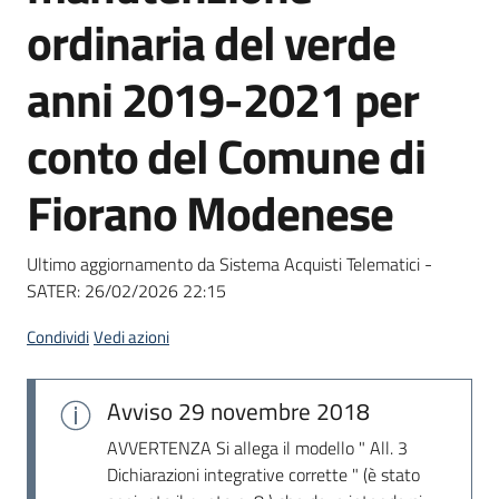
acquisto
ordinaria del verde
anni 2019-2021 per
Supporto
conto del Comune di
Fiorano Modenese
Piattaforme
telematiche
Ultimo aggiornamento da Sistema Acquisti Telematici -
SATER:
26/02/2026 22:15
Condividi
Vedi azioni
English
Avviso
29 novembre 2018
site
AVVERTENZA Si allega il modello " All. 3
Dichiarazioni integrative corrette " (è stato