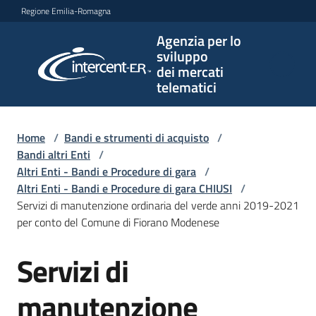
Vai al contenuto
Vai alla navigazione
Vai al footer
Regione Emilia-Romagna
Agenzia per lo
Agenzia
sviluppo
per lo
dei mercati
sviluppo
telematici
dei
mercati
telematici
Home
/
Bandi e strumenti di acquisto
/
Bandi altri Enti
/
Altri Enti - Bandi e Procedure di gara
/
Altri Enti - Bandi e Procedure di gara CHIUSI
/
L'Agenzia
Servizi di manutenzione ordinaria del verde anni 2019-2021
per conto del Comune di Fiorano Modenese
Servizi di
Bandi
Salta al contenuto
e
strumenti
manutenzione
di