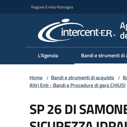
Vai al contenuto
Vai alla navigazione
Vai al footer
Regione Emilia-Romagna
A
d
L'Agenzia
Bandi e strumenti di 
Home
Bandi e strumenti di acquisto
Ba
/
/
Altri Enti - Bandi e Procedure di gara CHIUSI
Salta al contenuto
SP 26 DI SAMONE
SICUREZZA IDRAU