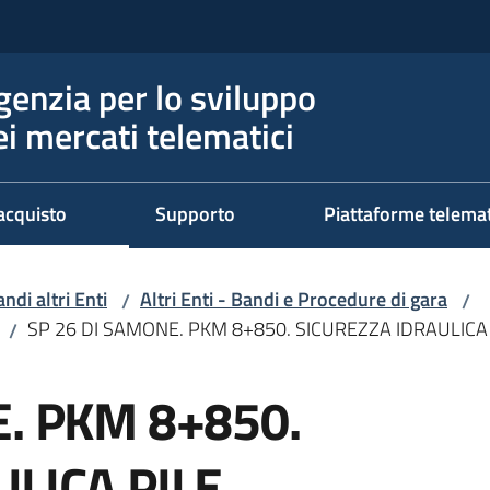
genzia per lo sviluppo
ei mercati telematici
acquisto
Supporto
Piattaforme telema
ndi altri Enti
Altri Enti - Bandi e Procedure di gara
/
/
SP 26 DI SAMONE. PKM 8+850. SICUREZZA IDRAULI
/
. PKM 8+850.
LICA PILE