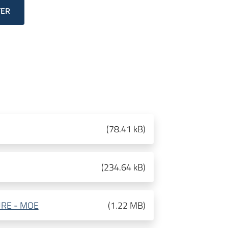
TER
(
78.41 kB
)
(
234.64 kB
)
URE - MOE
(
1.22 MB
)