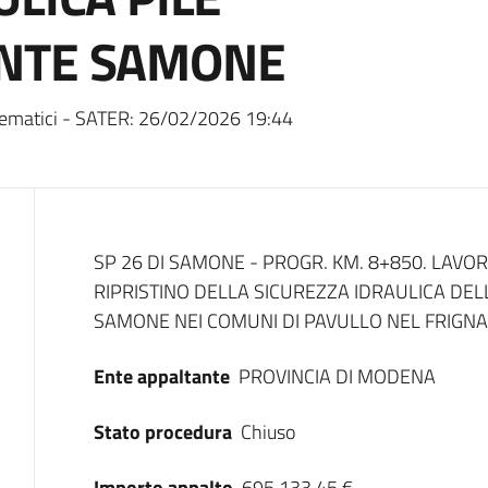
NTE SAMONE
ematici - SATER:
26/02/2026 19:44
Dati del bando
SP 26 DI SAMONE - PROGR. KM. 8+850. LAVO
RIPRISTINO DELLA SICUREZZA IDRAULICA DEL
SAMONE NEI COMUNI DI PAVULLO NEL FRIGNAN
Ente appaltante
PROVINCIA DI MODENA
Stato procedura
Chiuso
Importo appalto
695.133,45 €