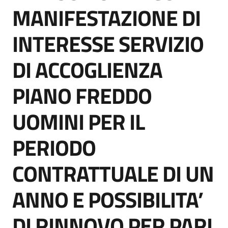
acquisto
MANIFESTAZIONE DI
INTERESSE SERVIZIO
Supporto
DI ACCOGLIENZA
PIANO FREDDO
Piattaforme
telematiche
UOMINI PER IL
PERIODO
CONTRATTUALE DI UN
English
ANNO E POSSIBILITA’
site
DI RINNOVO PER PARI