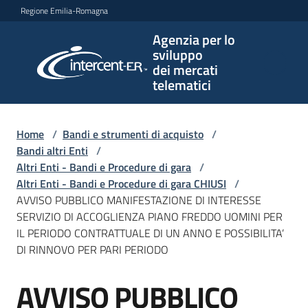
Vai al contenuto
Vai alla navigazione
Vai al footer
Regione Emilia-Romagna
Agenzia per lo
Agenzia
sviluppo
per lo
dei mercati
sviluppo
telematici
dei
mercati
telematici
Home
/
Bandi e strumenti di acquisto
/
Bandi altri Enti
/
Altri Enti - Bandi e Procedure di gara
/
Altri Enti - Bandi e Procedure di gara CHIUSI
/
L'Agenzia
AVVISO PUBBLICO MANIFESTAZIONE DI INTERESSE
SERVIZIO DI ACCOGLIENZA PIANO FREDDO UOMINI PER
IL PERIODO CONTRATTUALE DI UN ANNO E POSSIBILITA’
DI RINNOVO PER PARI PERIODO
Bandi
e
AVVISO PUBBLICO
strumenti
Salta al contenuto
di