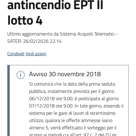
antincendio EPT II
acquisto
lotto 4
Supporto
Ultimo aggiornamento da Sistema Acquisti Telematici -
SATER:
26/02/2026 22:14
Piattaforme
Condividi
Vedi azioni
telematiche
Avviso
30 novembre 2018
Si comunica che la data della prima seduta
pubblica, inizialmente prevista per il giorno
06/12/2018 ore 9.00, è posticipata al giorno
07/12/2018 ore 9.00. In tale giorno, essendo il
English
sistema per le gare di lavori di recentissimo
site
utilizzo, qualora le offerte ammesse siano
almeno 5, verrà effettuato il sorteggio per il
ricorso ai metodi cui all'art. 97 c. 2 del D.Lgs