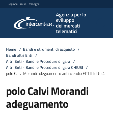
Vai al contenuto
Vai alla navigazione
Vai al footer
Regione Emilia-Romagna
Agenzia per lo
Agenzia
sviluppo
per lo
dei mercati
sviluppo
telematici
dei
mercati
telematici
Home
/
Bandi e strumenti di acquisto
/
Bandi altri Enti
/
Altri Enti - Bandi e Procedure di gara
/
Altri Enti - Bandi e Procedure di gara CHIUSI
/
L'Agenzia
polo Calvi Morandi adeguamento antincendio EPT II lotto 4
polo Calvi Morandi
Salta al contenuto
Bandi
e
adeguamento
strumenti
di