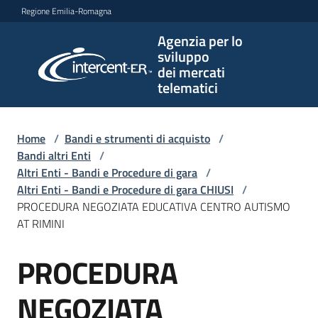
Vai al contenuto
Vai alla navigazione
Vai al footer
Regione Emilia-Romagna
Agenzia per lo
Agenzia
sviluppo
per lo
dei mercati
sviluppo
telematici
dei
mercati
telematici
Home
/
Bandi e strumenti di acquisto
/
Bandi altri Enti
/
Altri Enti - Bandi e Procedure di gara
/
Altri Enti - Bandi e Procedure di gara CHIUSI
/
L'Agenzia
PROCEDURA NEGOZIATA EDUCATIVA CENTRO AUTISMO
AT RIMINI
PROCEDURA
Bandi
Salta al contenuto
e
strumenti
NEGOZIATA
di