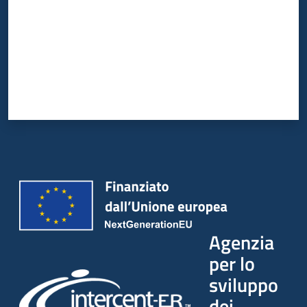
Agenzia
per lo
sviluppo
dei