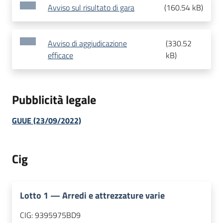
Avviso sul risultato di gara
(
160.54 kB
)
Avviso di aggiudicazione
(
330.52
efficace
kB
)
Pubblicità legale
GUUE (23/09/2022)
Cig
Lotto
1
—
Arredi e attrezzature varie
CIG:
9395975BD9