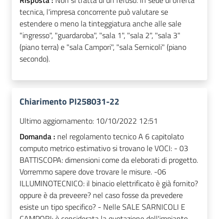
Risposta :
Non si tratta di un refuso. In sede di offerta
tecnica, l'impresa concorrente può valutare se
estendere o meno la tinteggiatura anche alle sale
"ingresso", "guardaroba", "sala 1", "sala 2", "sala 3"
(piano terra) e "sala Campori", "sala Sernicoli" (piano
secondo).
Chiarimento PI258031-22
Ultimo aggiornamento:
10/10/2022 12:51
Domanda :
nel regolamento tecnico A 6 capitolato
computo metrico estimativo si trovano le VOCI: - 03
BATTISCOPA: dimensioni come da eleborati di progetto.
Vorremmo sapere dove trovare le misure. -06
ILLUMINOTECNICO: il binacio elettrificato è già fornito?
oppure è da preveere? nel caso fosse da prevedere
esiste un tipo specifico? - Nelle SALE SARNICOLI E
CAMPORI: è considerata la quotazione dell'impianto