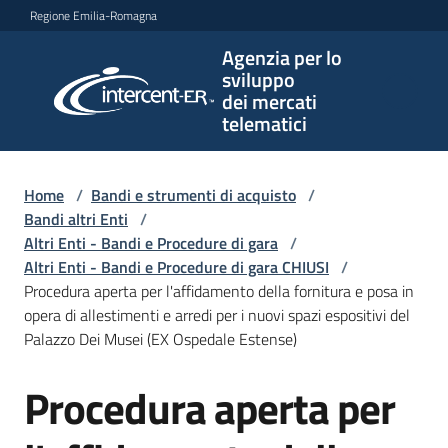
Vai al contenuto
Vai alla navigazione
Vai al footer
Regione Emilia-Romagna
Agenzia per lo
Agenzia
sviluppo
per lo
dei mercati
sviluppo
telematici
dei
mercati
telematici
Home
/
Bandi e strumenti di acquisto
/
Bandi altri Enti
/
Altri Enti - Bandi e Procedure di gara
/
Altri Enti - Bandi e Procedure di gara CHIUSI
/
L'Agenzia
Procedura aperta per l'affidamento della fornitura e posa in
opera di allestimenti e arredi per i nuovi spazi espositivi del
Palazzo Dei Musei (EX Ospedale Estense)
Bandi
Procedura aperta per
e
Salta al contenuto
strumenti
di