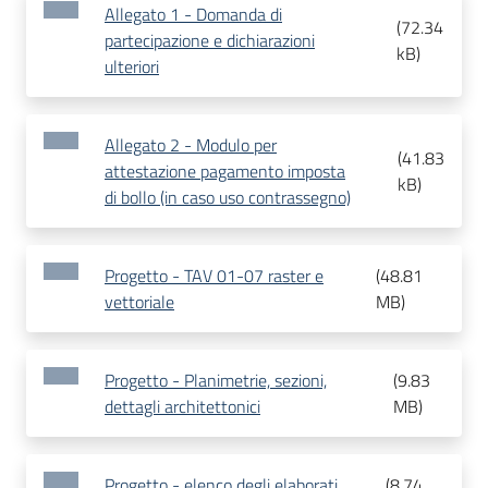
Allegato 1 - Domanda di
(
72.34
partecipazione e dichiarazioni
kB
)
ulteriori
Allegato 2 - Modulo per
(
41.83
attestazione pagamento imposta
kB
)
di bollo (in caso uso contrassegno)
Progetto - TAV 01-07 raster e
(
48.81
vettoriale
MB
)
Progetto - Planimetrie, sezioni,
(
9.83
dettagli architettonici
MB
)
Progetto - elenco degli elaborati
(
8.74