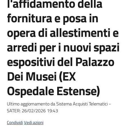
l'affidamento della
acquisto
fornitura e posa in
Supporto
opera di allestimenti e
arredi per i nuovi spazi
Piattaforme
espositivi del Palazzo
telematiche
Dei Musei (EX
Ospedale Estense)
English
Ultimo aggiornamento da Sistema Acquisti Telematici -
site
SATER:
26/02/2026 19:43
Condividi
Vedi azioni