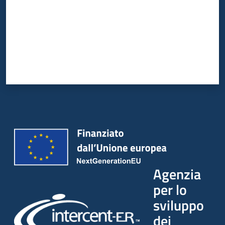
Agenzia
per lo
sviluppo
dei