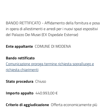
Seguici
su
Dati del bando
BANDO RETTIFICATO - Affidamento della fornitura e posa
in opera di allestimenti e arredi per i nuovi spazi espositivi
del Palazzo Dei Musei (EX Ospedale Estense)
Ente appaltante
COMUNE DI MODENA
Bando rettificato
Comunicazione proroga termine richiesta sopralluogo e
richiesta chiarimenti
Stato procedura
Chiuso
Importo appalto
440.993,00 €
Criterio di aggiudicazione
Offerta economicamente più