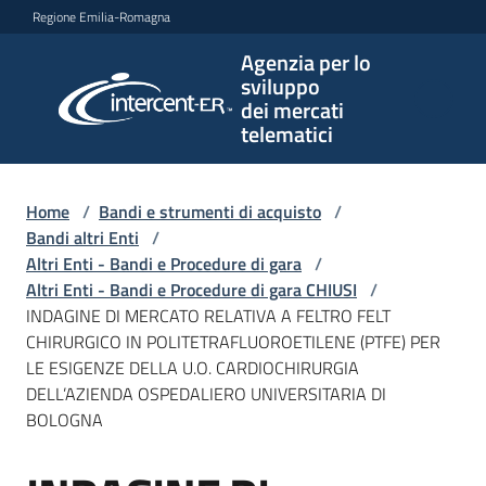
Vai al contenuto
Vai alla navigazione
Vai al footer
Regione Emilia-Romagna
Agenzia per lo
Agenzia
sviluppo
per lo
dei mercati
sviluppo
telematici
dei
mercati
telematici
Home
/
Bandi e strumenti di acquisto
/
Bandi altri Enti
/
Altri Enti - Bandi e Procedure di gara
/
Altri Enti - Bandi e Procedure di gara CHIUSI
/
L'Agenzia
INDAGINE DI MERCATO RELATIVA A FELTRO FELT
CHIRURGICO IN POLITETRAFLUOROETILENE (PTFE) PER
LE ESIGENZE DELLA U.O. CARDIOCHIRURGIA
DELL’AZIENDA OSPEDALIERO UNIVERSITARIA DI
Bandi
BOLOGNA
e
strumenti
di
Salta al contenuto