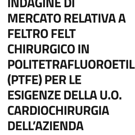
INDAGINE DI
acquisto
MERCATO RELATIVA A
FELTRO FELT
Supporto
CHIRURGICO IN
Piattaforme
POLITETRAFLUOROETI
telematiche
(PTFE) PER LE
ESIGENZE DELLA U.O.
CARDIOCHIRURGIA
English
site
DELL’AZIENDA