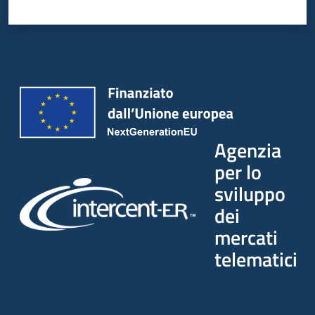
Agenzia
per lo
sviluppo
dei
mercati
telematici