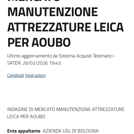
acquisto
MANUTENZIONE
ATTREZZATURE LEICA
Supporto
PER AOUBO
Piattaforme
Ultimo aggiornamento da Sistema Acquisti Telematici -
telematiche
SATER:
26/02/2026 19:43
Condividi
Vedi azioni
English
Dati del bando
INDAGINE DI MERCATO MANUTENZIONE ATTREZZATURE
site
LEICA PER AOUBO
Ente appaltante
AZIENDA USL DI BOLOGNA