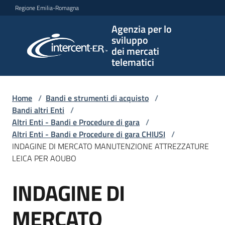
Vai al contenuto
Vai alla navigazione
Vai al footer
Regione Emilia-Romagna
Agenzia per lo
Agenzia
sviluppo
per lo
dei mercati
sviluppo
telematici
dei
mercati
telematici
Home
/
Bandi e strumenti di acquisto
/
Bandi altri Enti
/
Altri Enti - Bandi e Procedure di gara
/
Altri Enti - Bandi e Procedure di gara CHIUSI
/
L'Agenzia
INDAGINE DI MERCATO MANUTENZIONE ATTREZZATURE
LEICA PER AOUBO
INDAGINE DI
Bandi
Salta al contenuto
e
strumenti
MERCATO
di