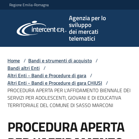
Vai al contenuto
Vai alla navigazione
Vai al footer
Regione Emilia-Romagna
Agenzia per lo
Agenzia
sviluppo
per lo
dei mercati
sviluppo
telematici
dei
mercati
telematici
Home
/
Bandi e strumenti di acquisto
/
Bandi altri Enti
/
Altri Enti - Bandi e Procedure di gara
/
Altri Enti - Bandi e Procedure di gara CHIUSI
/
L'Agenzia
PROCEDURA APERTA PER L'AFFIDAMENTO BIENNALE DEI
SERVIZI PER ADOLESCENTI, GIOVANI E DI EDUCATIVA
TERRITORIALE DEL COMUNE DI SASSO MARCONI
Bandi
PROCEDURA APERTA
e
Salta al contenuto
strumenti
di