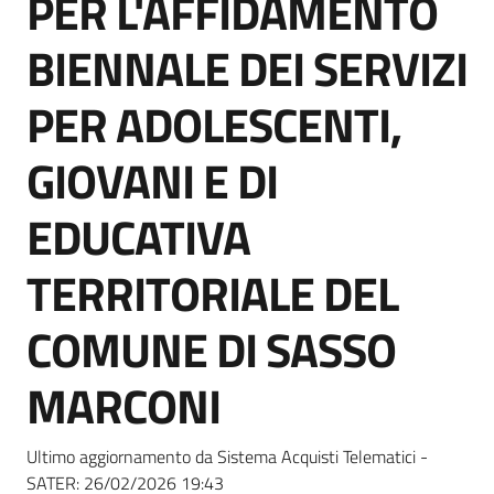
PER L'AFFIDAMENTO
acquisto
BIENNALE DEI SERVIZI
Supporto
PER ADOLESCENTI,
GIOVANI E DI
Piattaforme
EDUCATIVA
telematiche
TERRITORIALE DEL
COMUNE DI SASSO
MARCONI
English
site
Ultimo aggiornamento da Sistema Acquisti Telematici -
SATER:
26/02/2026 19:43